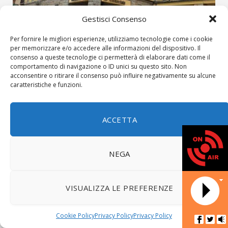
Gestisci Consenso
Per fornire le migliori esperienze, utilizziamo tecnologie come i cookie
per memorizzare e/o accedere alle informazioni del dispositivo. Il
consenso a queste tecnologie ci permetterà di elaborare dati come il
27 NOVEMBRE 2020
comportamento di navigazione o ID unici su questo sito. Non
acconsentire o ritirare il consenso può influire negativamente su alcune
RSA Santissima Annunziata di Firenzuola: 11
caratteristiche e funzioni.
decessi. Il punto del sindaco Buti
Sono 11 gli anziani positivi al Covid deceduti alla RSA Santissima
Annunziata di Firenzuola. A riportare il dato è il…
ACCETTA
CRONACA
NEGA
DATA NOT AV
VISUALIZZA LE PREFERENZE
Cookie Policy
Privacy Policy
Privacy Policy
Radio
Sieve