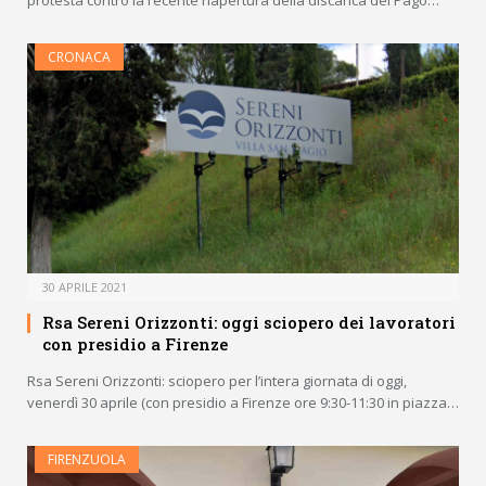
protesta contro la recente riapertura della discarica del Pago…
CRONACA
30 APRILE 2021
Rsa Sereni Orizzonti: oggi sciopero dei lavoratori
con presidio a Firenze
Rsa Sereni Orizzonti: sciopero per l’intera giornata di oggi,
venerdì 30 aprile (con presidio a Firenze ore 9:30-11:30 in piazza…
FIRENZUOLA