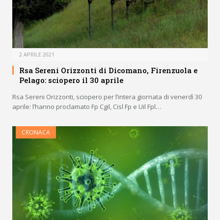
2 APRILE 2021
Rsa Sereni Orizzonti di Dicomano, Firenzuola e
Pelago: sciopero il 30 aprile
Rsa Sereni Orizzonti, sciopero per l’intera giornata di venerdì 30
aprile: l’hanno proclamato Fp Cgil, Cisl Fp e Uil Fpl…
CRONACA