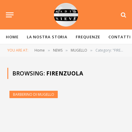
HOME
LA NOSTRA STORIA
FREQUENZE
CONTATTI
YOU ARE AT:
Home
NEWS
MUGELLO
Category: "FIRENZUOLA"
»
»
»
BROWSING:
FIRENZUOLA
BARBERINO DI MUGELLO