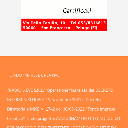
FONDO IMPRESE CREATIVE
“RADIO SIEVE S.R.L.” Operazione finanziata dal DECRETO
INTERMINISTERIALE 19 Novembre 2021 e Decreto
Direttoriale MISE N. 1742 del 30/05/2022 “Fondo Imprese
Creative” Titolo progetto: AGGIORNAMENTO TECNOLOGICO