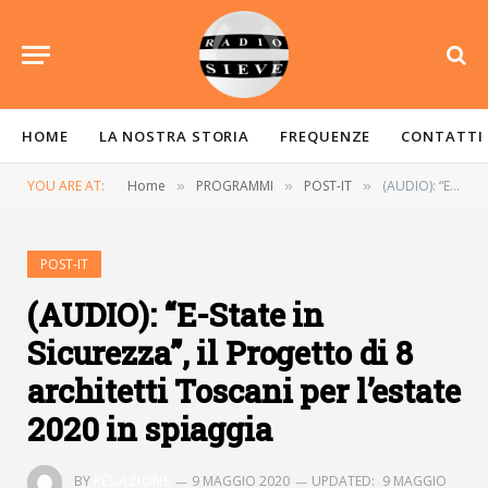
HOME
LA NOSTRA STORIA
FREQUENZE
CONTATTI
YOU ARE AT:
Home
PROGRAMMI
POST-IT
(AUDIO): “E-State in Sicurezza”, il Progetto di 8 architetti Toscani per l’estate 2020 in spiaggia
»
»
»
POST-IT
(AUDIO): “E-State in
Sicurezza”, il Progetto di 8
architetti Toscani per l’estate
2020 in spiaggia
BY
REDAZIONE
9 MAGGIO 2020
UPDATED:
9 MAGGIO