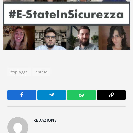
#spiagge
estate
Facebook
Telegram
WhatsApp
Copy
Link
REDAZIONE