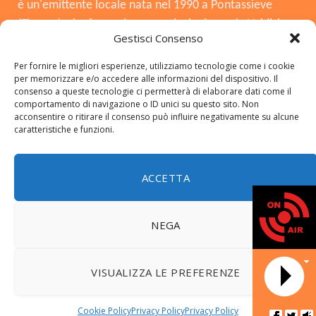
è un'emittente locale nata nel 1990 a Pontassieve
(Firenze), che funge da voce principale per la Valdisieve
Gestisci Consenso
e il Mugello. Dopo la chiusura nel 2008, è tornata in
onda il 3 agosto 2015, offrendo musica, notizie locali,
Per fornire le migliori esperienze, utilizziamo tecnologie come i cookie
per memorizzare e/o accedere alle informazioni del dispositivo. Il
cronaca e approfondimenti. Si distingue per essere
consenso a queste tecnologie ci permetterà di elaborare dati come il
una radio del territorio, con una forte presenza in FM,
comportamento di navigazione o ID unici su questo sito. Non
acconsentire o ritirare il consenso può influire negativamente su alcune
DAB+ e sui social.
caratteristiche e funzioni.
ACCETTA
Copyright © 2026 radiosieve.it
NEGA
© 2026 ThemeSphere. Designed by
ThemeSphere
.
DATA NO
VISUALIZZA LE PREFERENZE
Home
LA NOSTRA STORIA
FREQUENZE
CONTATTI
NEWS
Programmi
Riascolta il Notiziario locale
Amici Viola
Cookie Policy
Privacy Policy
Privacy Policy
Radio