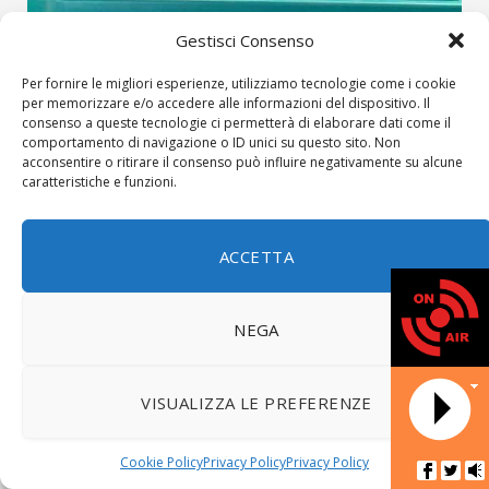
Gestisci Consenso
8 SETTEMBRE 2021
Per fornire le migliori esperienze, utilizziamo tecnologie come i cookie
Borgo: sabato dalle 16 alle 21 in piazza del
per memorizzare e/o accedere alle informazioni del dispositivo. Il
Mercato il camper di ‘GiovaniSìVaccinano’
consenso a queste tecnologie ci permetterà di elaborare dati come il
comportamento di navigazione o ID unici su questo sito. Non
Come reso noto negli scorsi giorni dalla Regione sbarcherà in
acconsentire o ritirare il consenso può influire negativamente su alcune
Mugello sabato prossimo il camper dei vaccini di
caratteristiche e funzioni.
‘GiovaniSìVaccinano’ promosso…
BORGO SAN LORENZO
ACCETTA
NEGA
DATA NOT AV
VISUALIZZA LE PREFERENZE
Cookie Policy
Privacy Policy
Privacy Policy
Radio
3 SETTEMBRE 2021
Sieve