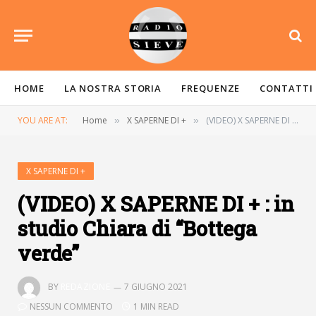
HOME
LA NOSTRA STORIA
FREQUENZE
CONTATTI
YOU ARE AT:
Home
X SAPERNE DI +
(VIDEO) X SAPERNE DI + : in studio Chiara di “Bottega verde”
»
»
X SAPERNE DI +
(VIDEO) X SAPERNE DI + : in
studio Chiara di “Bottega
verde”
BY
REDAZIONE
7 GIUGNO 2021
NESSUN COMMENTO
1 MIN READ