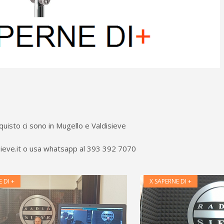
uisto ci sono in Mugello e Valdisieve
sieve.it o usa whatsapp al 393 392 7070
 DI +
X SAPERNE DI +