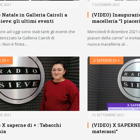
E 2021
7 DICEMBRE 2021
 Natale in Galleria Cairoli a
(VIDEO) Inaugurazi
ieve: gli ultimi eventi
macelleria “I piacer
bre ad oggi sono stati tanti gli eventi che
Mercoledi 8 dicembre 2021 in
erizzato la Galleria Cairoli di
piaceri della carne” vi invit
. Non è finita…
nuova macelleria al…
 DI +
X SAPERNE DI +
E 2021
15 SETTEMBRE 2021
 X saperne di + : Tabacchi
(VIDEO) X SAPERNE D
sia
materassi”