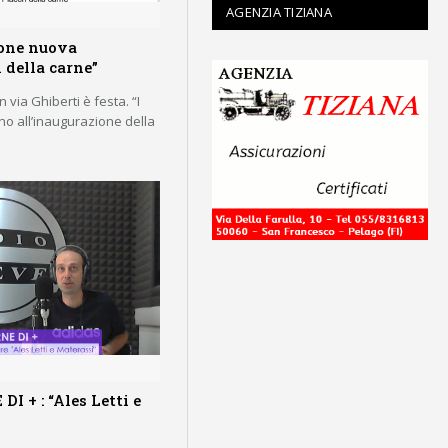
AGENZIA TIZIANA
one nuova
i della carne”
 via Ghiberti è festa. “I
ano all’inaugurazione della
I + : “Ales Letti e