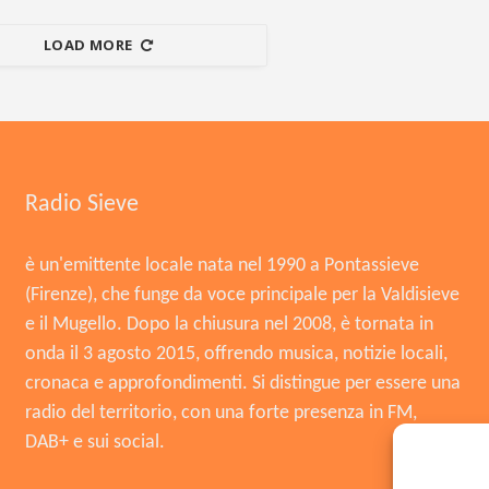
LOAD MORE
Radio Sieve
è un'emittente locale nata nel 1990 a Pontassieve
(Firenze), che funge da voce principale per la Valdisieve
e il Mugello. Dopo la chiusura nel 2008, è tornata in
onda il 3 agosto 2015, offrendo musica, notizie locali,
cronaca e approfondimenti. Si distingue per essere una
radio del territorio, con una forte presenza in FM,
DAB+ e sui social.