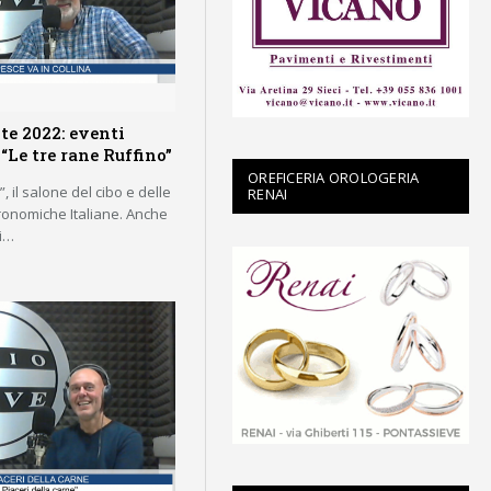
te 2022: eventi
“Le tre rane Ruffino”
OREFICERIA OROLOGERIA
 il salone del cibo e delle
RENAI
ronomiche Italiane. Anche
li…