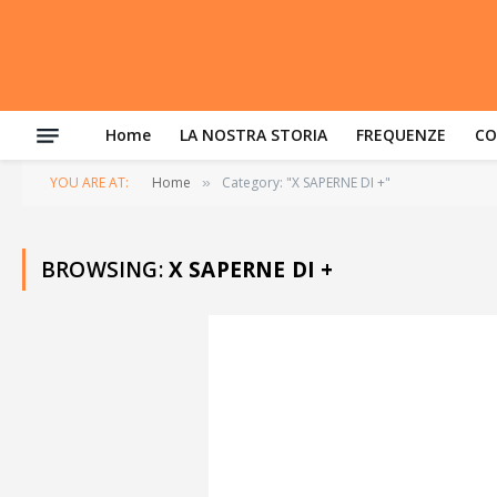
Home
LA NOSTRA STORIA
FREQUENZE
CO
YOU ARE AT:
Home
Category: "X SAPERNE DI +"
»
BROWSING:
X SAPERNE DI +