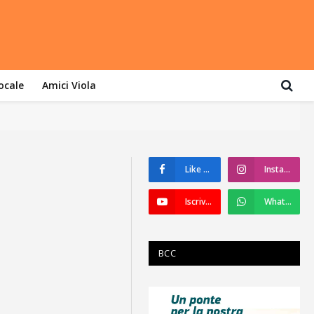
locale
Amici Viola
Like su Facebook
Instagram
Iscriviti a YouTube
WhatsApp
BCC