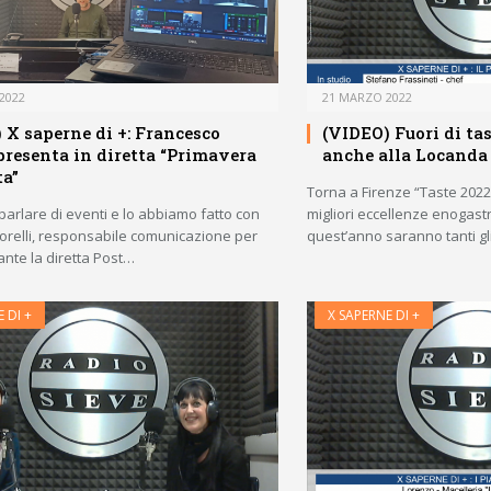
2022
21 MARZO 2022
 X saperne di +: Francesco
(VIDEO) Fuori di tas
 presenta in diretta “Primavera
anche alla Locanda 
ta”
Torna a Firenze “Taste 2022”,
arlare di eventi e lo abbiamo fatto con
migliori eccellenze enogast
orelli, responsabile comunicazione per
quest’anno saranno tanti g
ante la diretta Post…
 DI +
X SAPERNE DI +