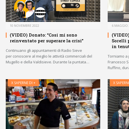
10 NOVEMBRE 2022
6 MAGGIO 
(VIDEO) Donato: “Cosi mi sono
(VIDEO)
reinventato per superare la crisi”
Sorelli
in tenu
Continuano gli appuntamenti di Radio Sieve
per conoscere al meglio le attività commerciali del
Torniamo a p
Mugello e della Valdisieve. Durante la puntata…
Francesco S
Ruffino, dur
X SAPERNE DI +
X SAPERNE