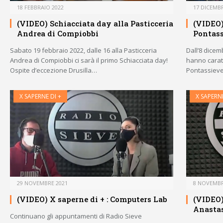
18 FEBBRAIO 2022
17 DICEMBR
(VIDEO) Schiacciata day alla Pasticceria
(VIDEO)
Andrea di Compiobbi
Pontass
Sabato 19 febbraio 2022, dalle 16 alla Pasticceria
Dall’8 dicem
Andrea di Compiobbi ci sarà il primo Schiacciata day!
hanno caratt
Ospite d’eccezione Drusilla…
Pontassieve
X SAPERNE DI +
X SAPERNE
29 NOVEMBRE 2021
8 NOVEMBR
(VIDEO) X saperne di + : Computers Lab
(VIDEO)
Anasta
Continuano gli appuntamenti di Radio Sieve