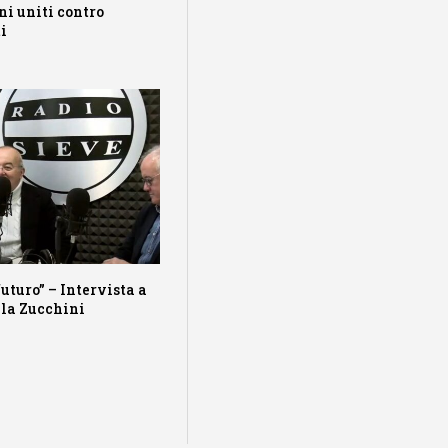
ni uniti contro
i
futuro” – Intervista a
lla Zucchini