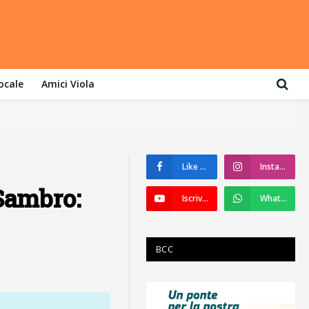
locale
Amici Viola
Like su Facebook
Instagram
 Sambro:
Iscriviti a YouTube
WhatsApp
BCC