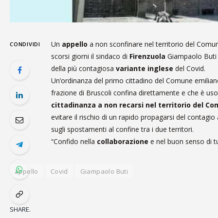
Un
appello
a non sconfinare nel territorio del Comu
CONDIVIDI
scorsi giorni il sindaco di
Firenzuola
Giampaolo Buti a
della più contagiosa
variante inglese
del Covid.
Un’ordinanza del primo cittadino del Comune emiliano v
frazione di Bruscoli confina direttamente e che è uso r
cittadinanza a non recarsi nel territorio del C
evitare il rischio di un rapido propagarsi del contagio
sugli spostamenti al confine tra i due territori.
“Confido nella
collaborazione
e nel buon senso di tu
appello
Covid
Giampaolo Buti
SHARE.