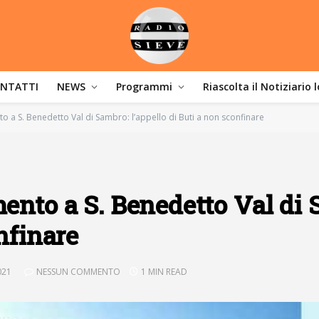
NTATTI
NEWS
Programmi
Riascolta il Notiziario 
to a S. Benedetto Val di Sambro: l’appello di Buti a non sconfinare
mento a S. Benedetto Val di
nfinare
021
NESSUN COMMENTO
1 MIN READ