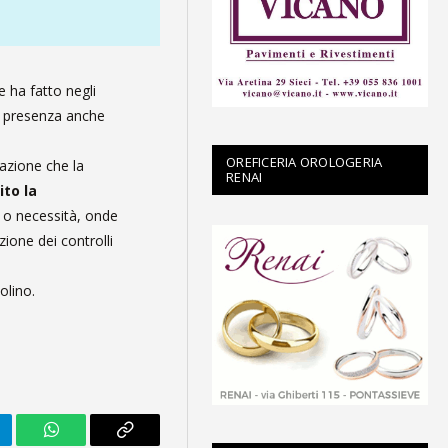
e ha fatto negli
on presenza anche
OREFICERIA OROLOGERIA
razione che la
RENAI
ito la
e o necessità, onde
zione dei controlli
olino.
legram
WhatsApp
Copy