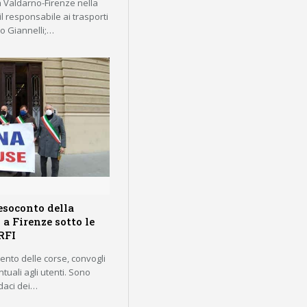
ia Valdarno-Firenze nella
 il responsabile ai trasporti
lo Giannelli;…
resoconto della
 a Firenze sotto le
 RFI
ento delle corse, convogli
uali agli utenti. Sono
ndaci dei…