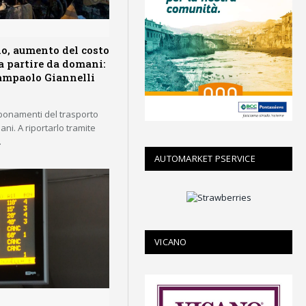
io, aumento del costo
 partire da domani:
iampaolo Giannelli
bonamenti del trasporto
ani. A riportarlo tramite
…
AUTOMARKET PSERVICE
VICANO