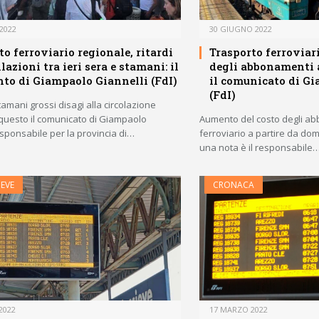
2022
30 GIUGNO 2022
to ferroviario regionale, ritardi
Trasporto ferroviar
lazioni tra ieri sera e stamani: il
degli abbonamenti a
o di Giampaolo Giannelli (FdI)
il comunicato di G
(FdI)
stamani grossi disagi alla circolazione
 questo il comunicato di Giampaolo
Aumento del costo degli ab
esponsabile per la provincia di…
ferroviario a partire da dom
una nota è il responsabile
EVE
CRONACA
2022
17 MARZO 2022