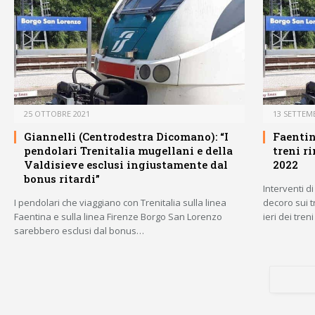
25 OTTOBRE 2021
13 SETTEM
Giannelli (Centrodestra Dicomano): “I
Faentin
pendolari Trenitalia mugellani e della
treni ri
Valdisieve esclusi ingiustamente dal
2022
bonus ritardi”
Interventi 
I pendolari che viaggiano con Trenitalia sulla linea
decoro sui t
Faentina e sulla linea Firenze Borgo San Lorenzo
ieri dei tre
sarebbero esclusi dal bonus…