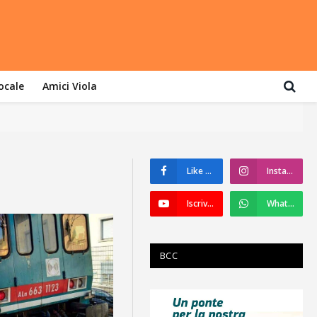
locale
Amici Viola
Like su Facebook
Instagram
Iscriviti a YouTube
WhatsApp
BCC