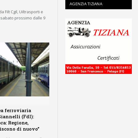
AGENZIA TIZIANA
 Filt Cgil, Uiltrasporti e
r sabato prossimo dalle 9
ea ferroviaria
iannelli (FdI):
ora: Regione,
liscono di nuovo”