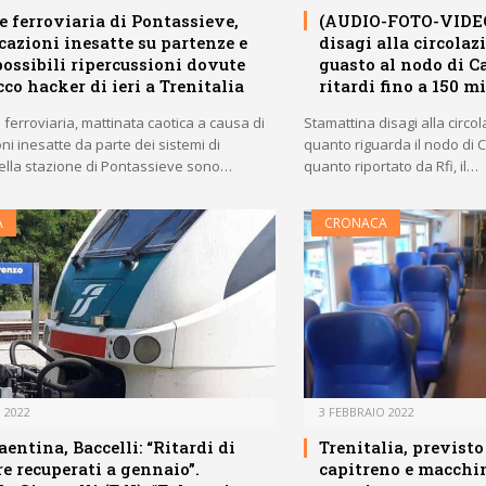
e ferroviaria di Pontassieve,
(AUDIO-FOTO-VIDEO
azioni inesatte su partenze e
disagi alla circolaz
 possibili ripercussioni dovute
guasto al nodo di C
cco hacker di ieri a Trenitalia
ritardi fino a 150 m
 ferroviaria, mattinata caotica a causa di
Stamattina disagi alla circo
i inesatte da parte dei sistemi di
quanto riguarda il nodo di
Nella stazione di Pontassieve sono…
quanto riportato da Rfi, il…
A
CRONACA
 2022
3 FEBBRAIO 2022
entina, Baccelli: “Ritardi di
Trenitalia, previsto
e recuperati a gennaio”.
capitreno e macchin