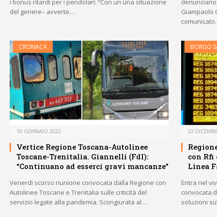
i bonus ritardi per i pendolari: “Con un una situazione
denunciano 
del genere– avverte…
Giampaolo Gia
comunicato
CRONACA
BORGO S
10 GENNAIO 2022
22 DICEMBR
Vertice Regione Toscana-Autolinee
Regione
Toscane-Trenitalia. Giannelli (FdI):
con Rfi 
“Continuano ad esserci gravi mancanze”
Linea F
Venerdì scorso riunione convocata dalla Regione con
Entra nel vi
Autolinee Toscane e Trenitalia sulle criticità del
convocata d
servizio legate alla pandemia. Scongiurata al…
soluzioni su