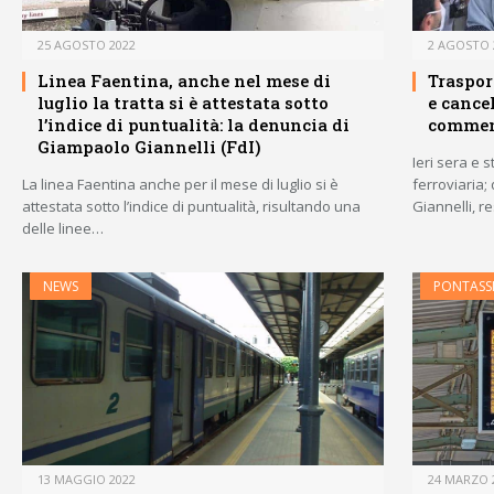
25 AGOSTO 2022
2 AGOSTO 
Linea Faentina, anche nel mese di
Traspor
luglio la tratta si è attestata sotto
e cancel
l’indice di puntualità: la denuncia di
comment
Giampaolo Giannelli (FdI)
Ieri sera e 
La linea Faentina anche per il mese di luglio si è
ferroviaria;
attestata sotto l’indice di puntualità, risultando una
Giannelli, r
delle linee…
NEWS
PONTASSI
13 MAGGIO 2022
24 MARZO 