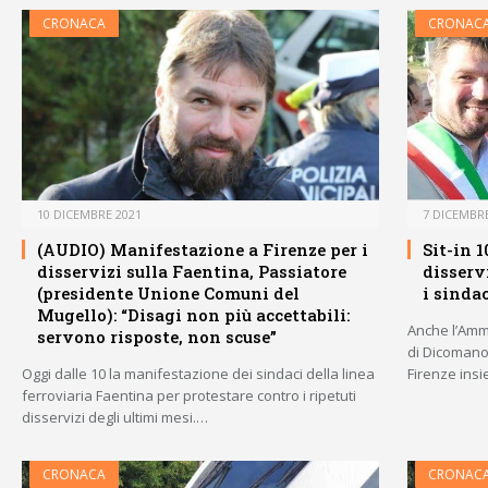
CRONACA
CRONAC
10 DICEMBRE 2021
7 DICEMBRE
(AUDIO) Manifestazione a Firenze per i
Sit-in 
disservizi sulla Faentina, Passiatore
disserv
(presidente Unione Comuni del
i sinda
Mugello): “Disagi non più accettabili:
Anche l’Amm
servono risposte, non scuse”
di Dicomano
Oggi dalle 10 la manifestazione dei sindaci della linea
Firenze insi
ferroviaria Faentina per protestare contro i ripetuti
disservizi degli ultimi mesi.…
CRONACA
CRONAC