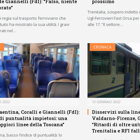
e Giannelli (FdI): “Falso, niente
prossimo
orato”
Trenitalia, sciopero indetto da
i regia sul trasporto ferroviario che
Ugl-Ferrovieri Fast Orsa pe
uito ha mostrato la sua utilità. I gravi
alle 17. “Il settore…
trati nel…
O
CRONACA
O 2022
13 GENNAIO 2022
entina, Coralli e Giannelli (FdI):
Disservizi sulla lin
 di puntualità impietosi: una
Valdarno-Firenze, G
eggiori linee della Toscana”
“Ritardi di oltre un’
Trenitalia e RFI fal
a, basso l’indice di puntualità: lo