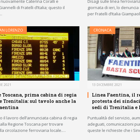
nuovamente Caterina Coralli e
Disagi sulle linea ferroviar
nnelli di Fratelli d’Italia; questo il
giornata di ieri, lo denuncia
…
per Fratelli d’Italia Giampao
AN LORENZO
CRONACA
E 2021
13 DICEMBRE 2021
 Toscana, prima cabina di regia
Linea Faentina, il 
e Trenitalia: sul tavolo anche la
protesta dei sindaci
aentina
sedi di Trenitalia e
vo il lavoro dell’annunciata cabina di regia
Puntualità del servizio, aum
alla Regione Toscana per trovare
adeguati, comunicazioni punt
lla circolazione ferroviaria locale.…
queste le richieste che i Si