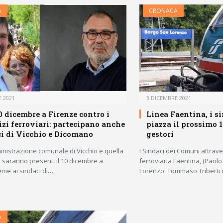
A
CRONACA
 2021
3 DICEMBRE 2021
10 dicembre a Firenze contro i
Linea Faentina, i s
izi ferroviari: partecipano anche
piazza il prossimo 
ci di Vicchio e Dicomano
gestori
inistrazione comunale di Vicchio e quella
I Sindaci dei Comuni attrave
 saranno presenti il 10 dicembre a
ferroviaria Faentina, (Pao
eme ai sindaci di…
Lorenzo, Tommaso Triberti 
A