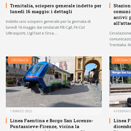
Trenitalia, sciopero generale indetto per
Stazion
lunedì 16 maggio: i dettagli
comunic
arrivi:
Indetto uno sciopero generale per la giornata di
all’atta
lunedì 16 maggio dai sindacati Filt-Cgil, Fit-Cisl
Uiltrasporti, Ugl Fast e Orsa…
Circolazione
comunicazion
Trenitalia. 
CRONACA
CRONAC
1 MARZO 2022
4 FEBBRAIO
Linea Faentina e Borgo San Lorenzo-
Linea Fa
Pontassieve-Firenze, vicina la
dicembr