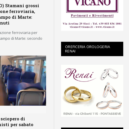
) Stamani grossi
ione ferroviaria,
ampo di Marte:
inuti
lazione ferroviaria per
 Campo di Marte: secondo
OREFICERIA OROLOGERIA
RENAI
 sciopero di
isti per sabato