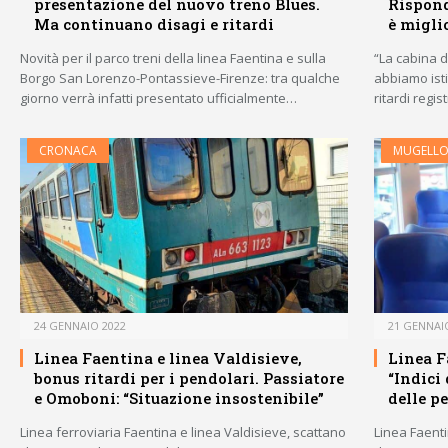
presentazione del nuovo treno Blues.
Rispond
Ma continuano disagi e ritardi
è migli
Novità per il parco treni della linea Faentina e sulla
“La cabina d
Borgo San Lorenzo-Pontassieve-Firenze: tra qualche
abbiamo istit
giorno verrà infatti presentato ufficialmente…
ritardi regis
CRONACA
MUGELL
24 GENNAIO 2022
21 GENNAI
Linea Faentina e linea Valdisieve,
Linea Fa
bonus ritardi per i pendolari. Passiatore
“Indici
e Omoboni: “Situazione insostenibile”
delle p
Linea ferroviaria Faentina e linea Valdisieve, scattano
Linea Faentin