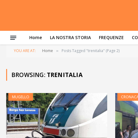
Home
LA NOSTRA STORIA
FREQUENZE
CO
YOU ARE AT:
Home
Posts Tagged "trenitalia" (Page 2)
»
BROWSING:
TRENITALIA
MUGELLO
CRONAC