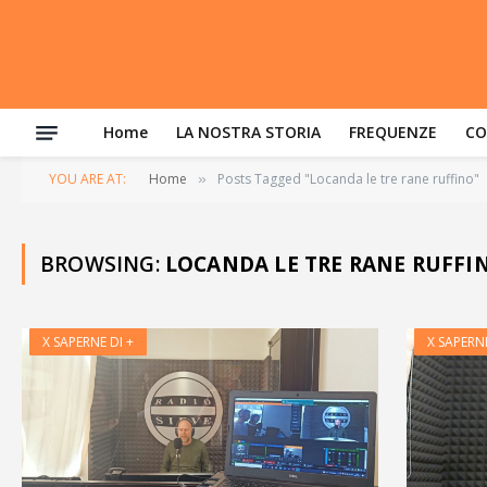
Home
LA NOSTRA STORIA
FREQUENZE
CO
YOU ARE AT:
Home
Posts Tagged "Locanda le tre rane ruffino"
»
BROWSING:
LOCANDA LE TRE RANE RUFFI
X SAPERNE DI +
X SAPERNE