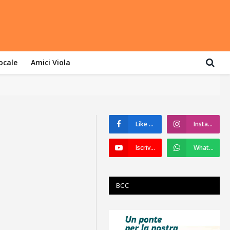
locale
Amici Viola
Like su Facebook
Instagram
Iscriviti a YouTube
WhatsApp
BCC