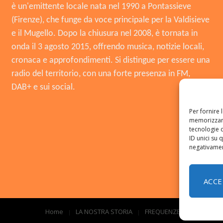
è un'emittente locale nata nel 1990 a Pontassieve
(Firenze), che funge da voce principale per la Valdisieve
e il Mugello. Dopo la chiusura nel 2008, è tornata in
onda il 3 agosto 2015, offrendo musica, notizie locali,
cronaca e approfondimenti. Si distingue per essere una
radio del territorio, con una forte presenza in FM,
DAB+ e sui social.
Per fornire 
memorizzare
tecnologie 
ID unici su 
negativament
ACCE
Home
LA NOSTRA STORIA
FREQUENZE
CONTATTI