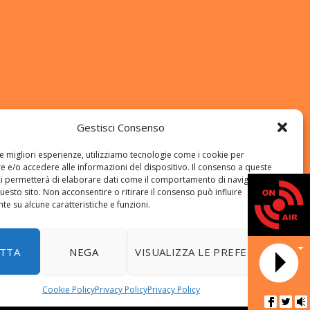
Gestisci Consenso
le migliori esperienze, utilizziamo tecnologie come i cookie per
 e/o accedere alle informazioni del dispositivo. Il consenso a queste
ci permetterà di elaborare dati come il comportamento di navigazione o
questo sito. Non acconsentire o ritirare il consenso può influire
e su alcune caratteristiche e funzioni.
DATA 
TTA
NEGA
VISUALIZZA LE PREFERENZE
Cookie Policy
Privacy Policy
Privacy Policy
NEWS
Programmi
Riascolta il Notiziario locale
Amici Viola
Radio