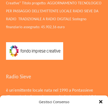
Creative” Titolo progetto: AGGIORNAMENTO TECNOLOGICO
PER PASSAGGIO DELL’EMITTENTE LOCALE RADIO SIEVE DA
RADIO TRADIZIONALE A RADIO DIGITALE Sostegno
finanziario assegnato: 45.902,16 euro
Radio Sieve
è un'emittente locale nata nel 1990 a Pontassieve
(Firenze), che funge da voce principale per la Valdisieve
Gestisci Consenso
e il Mugello. Dopo la chiusura nel 2008, è tornata in