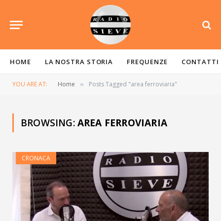
HOME
LA NOSTRA STORIA
FREQUENZE
CONTATTI
YOU ARE AT:
Home
Posts Tagged "area ferroviaria"
»
BROWSING:
AREA FERROVIARIA
CRONACA