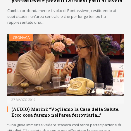
pontassievese: previsti 120 nuovi posti di lavoro
Cambia profondamente il volto di Pontassieve, restituendo ai
suoi cittadini un’area centrale e che per lungo tempo ha
rappresentato una…
CRONACA
27 MARZO 2019
(AUDIO) Marini: “Vogliamo la Casa della Salute.
Ecco cosa faremo nell’area ferroviaria…”
“Una gioia immensa vedere stasera così tanta partecipazione di
cittadini. E’ la spinta che serve per affrontare la campagna