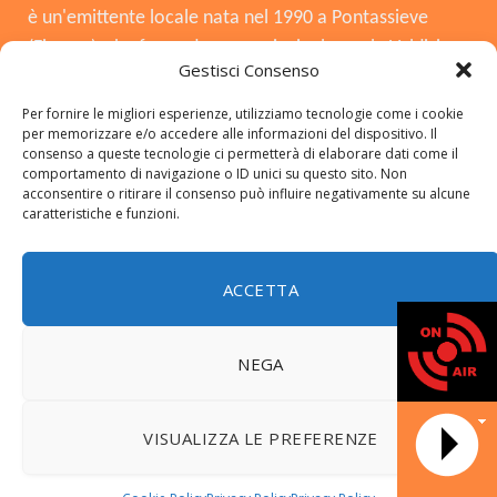
è un'emittente locale nata nel 1990 a Pontassieve
(Firenze), che funge da voce principale per la Valdisieve
Gestisci Consenso
e il Mugello. Dopo la chiusura nel 2008, è tornata in
onda il 3 agosto 2015, offrendo musica, notizie locali,
Per fornire le migliori esperienze, utilizziamo tecnologie come i cookie
per memorizzare e/o accedere alle informazioni del dispositivo. Il
cronaca e approfondimenti. Si distingue per essere
consenso a queste tecnologie ci permetterà di elaborare dati come il
una radio del territorio, con una forte presenza in FM,
comportamento di navigazione o ID unici su questo sito. Non
acconsentire o ritirare il consenso può influire negativamente su alcune
DAB+ e sui social.
caratteristiche e funzioni.
ACCETTA
Copyright © 2026 radiosieve.it
NEGA
© 2026 ThemeSphere. Designed by
ThemeSphere
.
DATA NO
VISUALIZZA LE PREFERENZE
Home
LA NOSTRA STORIA
FREQUENZE
CONTATTI
NEWS
Programmi
Riascolta il Notiziario locale
Amici Viola