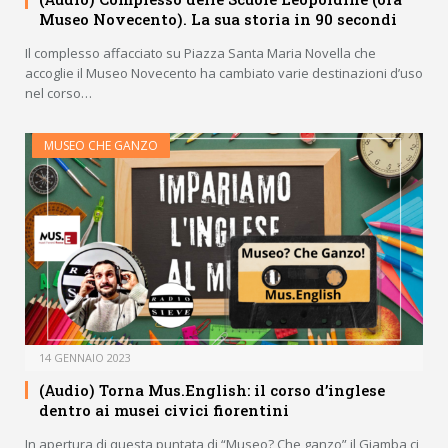
Museo Novecento). La sua storia in 90 secondi
Il complesso affacciato su Piazza Santa Maria Novella che
accoglie il Museo Novecento ha cambiato varie destinazioni d’uso
nel corso…
MUSEO CHE GANZO
14 GENNAIO 2023
(Audio) Torna Mus.English: il corso d’inglese
dentro ai musei civici fiorentini
In apertura di questa puntata di “Museo? Che ganzo” il Giamba ci