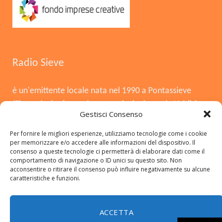
Radio Sieve
è un'emittente locale nata nel 1990 a Pontassieve
(Firenze), che funge da voce principale per la Valdisieve
Gestisci Consenso
e il Mugello. Dopo la chiusura nel 2008, è tornata in
onda il 3 agosto 2015, offrendo musica, notizie locali,
Per fornire le migliori esperienze, utilizziamo tecnologie come i cookie
per memorizzare e/o accedere alle informazioni del dispositivo. Il
cronaca e approfondimenti. Si distingue per essere
consenso a queste tecnologie ci permetterà di elaborare dati come il
una radio del territorio, con una forte presenza in FM,
comportamento di navigazione o ID unici su questo sito. Non
acconsentire o ritirare il consenso può influire negativamente su alcune
DAB+ e sui social.
caratteristiche e funzioni.
Copyright © 2026 radiosieve.it
ACCETTA