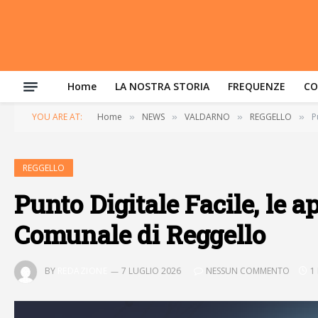
Home
LA NOSTRA STORIA
FREQUENZE
CO
YOU ARE AT:
Home
NEWS
VALDARNO
REGGELLO
P
»
»
»
»
REGGELLO
Punto Digitale Facile, le ap
Comunale di Reggello
BY
REDAZIONE
7 LUGLIO 2026
NESSUN COMMENTO
1