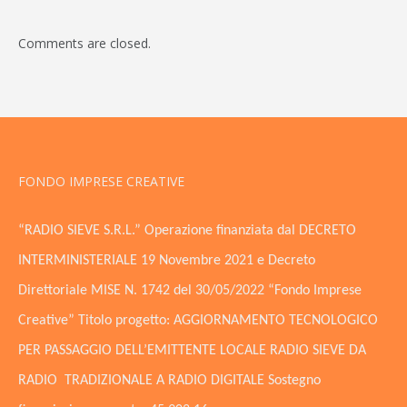
Comments are closed.
FONDO IMPRESE CREATIVE
“RADIO SIEVE S.R.L.” Operazione finanziata dal DECRETO
INTERMINISTERIALE 19 Novembre 2021 e Decreto
Direttoriale MISE N. 1742 del 30/05/2022 “Fondo Imprese
Creative” Titolo progetto: AGGIORNAMENTO TECNOLOGICO
PER PASSAGGIO DELL’EMITTENTE LOCALE RADIO SIEVE DA
RADIO TRADIZIONALE A RADIO DIGITALE Sostegno