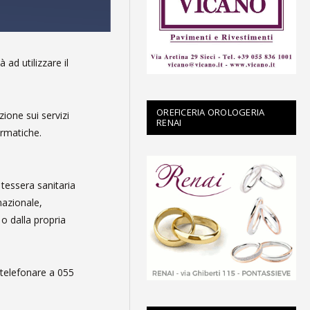
 ad utilizzare il
OREFICERIA OROLOGERIA
ione sui servizi
RENAI
ormatiche.
 tessera sanitaria
nazionale,
 o dalla propria
telefonare a 055