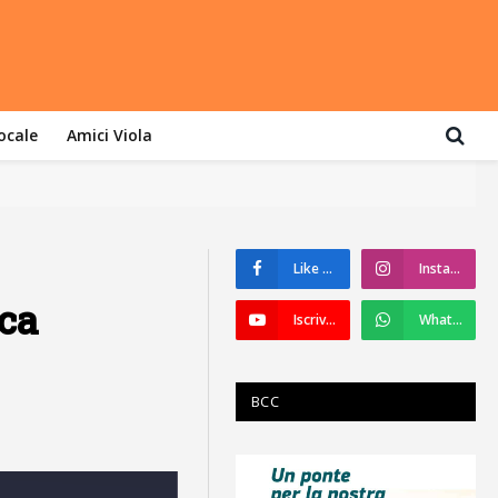
locale
Amici Viola
Like su Facebook
Instagram
eca
Iscriviti a YouTube
WhatsApp
BCC