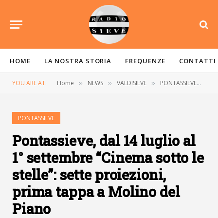
HOME
LA NOSTRA STORIA
FREQUENZE
CONTATTI
YOU ARE AT:
Home
NEWS
VALDISIEVE
PONTASSIEVE
Po
»
»
»
»
PONTASSIEVE
Pontassieve, dal 14 luglio al
1° settembre “Cinema sotto le
stelle”: sette proiezioni,
prima tappa a Molino del
Piano