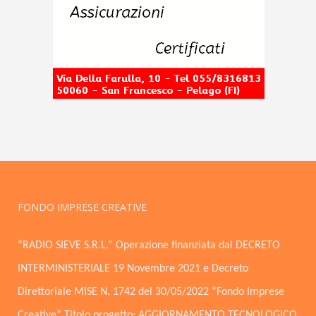
FONDO IMPRESE CREATIVE
“RADIO SIEVE S.R.L.” Operazione finanziata dal DECRETO
INTERMINISTERIALE 19 Novembre 2021 e Decreto
Direttoriale MISE N. 1742 del 30/05/2022 “Fondo Imprese
Creative” Titolo progetto: AGGIORNAMENTO TECNOLOGICO