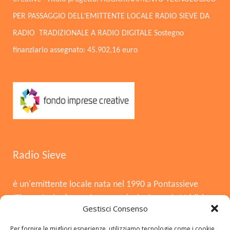
PER PASSAGGIO DELL’EMITTENTE LOCALE RADIO SIEVE DA
RADIO TRADIZIONALE A RADIO DIGITALE Sostegno
finanziario assegnato: 45.902,16 euro
Radio Sieve
è un'emittente locale nata nel 1990 a Pontassieve
(Firenze), che funge da voce principale per la Valdisieve
Gestisci Consenso
e il Mugello. Dopo la chiusura nel 2008, è tornata in
onda il 3 agosto 2015, offrendo musica, notizie locali,
Per fornire le migliori esperienze, utilizziamo tecnologie come i cookie