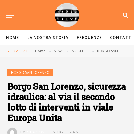
HOME
LA NOSTRA STORIA
FREQUENZE
CONTATTI
YOU ARE AT:
Home
NEWS
MUGELLO
BORGO SAN LORENZO
»
»
»
BORGO SAN LORENZO
Borgo San Lorenzo, sicurezza
idraulica: al via il secondo
lotto di interventi in viale
Europa Unita
BY
REDAZIONE
6 LUGLIO 2026