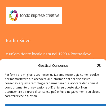
Radio Sieve
è un'emittente locale nata nel 1990 a Pontassieve
(Firenze), che funge da voce principale per la Valdisieve
Gestisci Consenso
e il Mugello. Dopo la chiusura nel 2008, è tornata in
onda il 3 agosto 2015, offrendo musica, notizie locali,
Per fornire le migliori esperienze, utilizziamo tecnologie come i cookie
per memorizzare e/o accedere alle informazioni del dispositivo. Il
cronaca e approfondimenti. Si distingue per essere
consenso a queste tecnologie ci permetterà di elaborare dati come il
una radio del territorio, con una forte presenza in FM,
comportamento di navigazione o ID unici su questo sito. Non
acconsentire o ritirare il consenso può influire negativamente su alcune
DAB+ e sui social.
caratteristiche e funzioni.