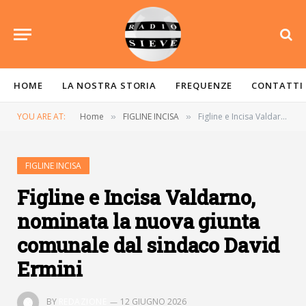
HOME
LA NOSTRA STORIA
FREQUENZE
CONTATTI
YOU ARE AT:
Home
FIGLINE INCISA
Figline e Incisa Valdarno, nominata la nuova giunta comunale dal sindaco David Ermini
»
»
FIGLINE INCISA
Figline e Incisa Valdarno,
nominata la nuova giunta
comunale dal sindaco David
Ermini
BY
REDAZIONE
12 GIUGNO 2026