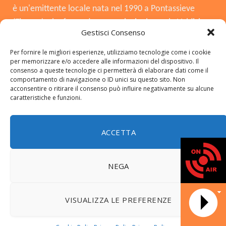
è un'emittente locale nata nel 1990 a Pontassieve
(Firenze), che funge da voce principale per la Valdisieve
Gestisci Consenso
e il Mugello. Dopo la chiusura nel 2008, è tornata in
onda il 3 agosto 2015, offrendo musica, notizie locali,
Per fornire le migliori esperienze, utilizziamo tecnologie come i cookie
per memorizzare e/o accedere alle informazioni del dispositivo. Il
cronaca e approfondimenti. Si distingue per essere
consenso a queste tecnologie ci permetterà di elaborare dati come il
una radio del territorio, con una forte presenza in FM,
comportamento di navigazione o ID unici su questo sito. Non
acconsentire o ritirare il consenso può influire negativamente su alcune
DAB+ e sui social.
caratteristiche e funzioni.
ACCETTA
Copyright © 2026 radiosieve.it
NEGA
© 2026 ThemeSphere. Designed by
ThemeSphere
.
DATA N
VISUALIZZA LE PREFERENZE
Home
LA NOSTRA STORIA
FREQUENZE
CONTATTI
NEWS
Programmi
Riascolta il Notiziario locale
Amici Viola