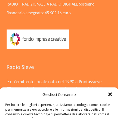
RADIO TRADIZIONALE A RADIO DIGITALE Sostegno
finanziario assegnato: 45.902,16 euro
Radio Sieve
è un'emittente locale nata nel 1990 a Pontassieve
(Firenze), che funge da voce principale per la Valdisieve
Gestisci Consenso
e il Mugello. Dopo la chiusura nel 2008, è tornata in
onda il 3 agosto 2015, offrendo musica, notizie locali,
Per fornire le migliori esperienze, utilizziamo tecnologie come i cookie
per memorizzare e/o accedere alle informazioni del dispositivo. Il
cronaca e approfondimenti. Si distingue per essere
consenso a queste tecnologie ci permetterà di elaborare dati come il
una radio del territorio, con una forte presenza in FM,