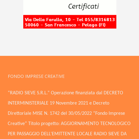
FONDO IMPRESE CREATIVE
“RADIO SIEVE S.R.L.” Operazione finanziata dal DECRETO
INTERMINISTERIALE 19 Novembre 2021 e Decreto
Direttoriale MISE N. 1742 del 30/05/2022 “Fondo Imprese
Creative” Titolo progetto: AGGIORNAMENTO TECNOLOGICO
PER PASSAGGIO DELL’EMITTENTE LOCALE RADIO SIEVE DA