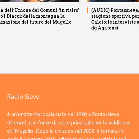
a dell’Unione dei Comuni ‘in ritiro’
(AUDIO) Pontassieve, 
io i Diacci: dalla montagna la
stagione sportiva pe
mazione del futuro del Mugello
Calcio: le interviste
dg Agatensi
Radio Sieve
è un'emittente locale nata nel 1990 a Pontassieve
(Firenze), che funge da voce principale per la Valdisieve
e il Mugello. Dopo la chiusura nel 2008, è tornata in