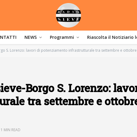
NTATTI
NEWS
Programmi
Riascolta il Notiziario 
go S. Lorenzo: lavori di potenziamento infrastrutturale tra settembre e ottobre. 
ieve-Borgo S. Lorenzo: lavor
rale tra settembre e ottobre
1 MIN READ