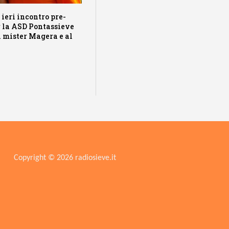
ieri incontro pre-
r la ASD Pontassieve
 a mister Magera e al
Copyright © 2026 radiosieve.it