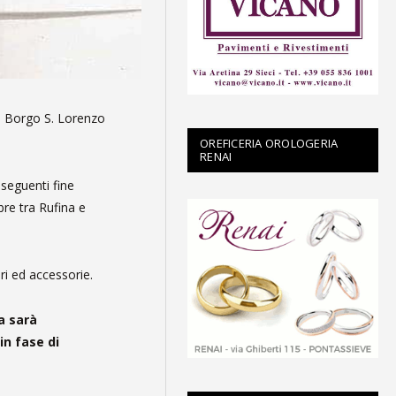
 – Borgo S. Lorenzo
OREFICERIA OROLOGERIA
RENAI
 seguenti fine
re tra Rufina e
ri ed accessorie.
ia sarà
n fase di