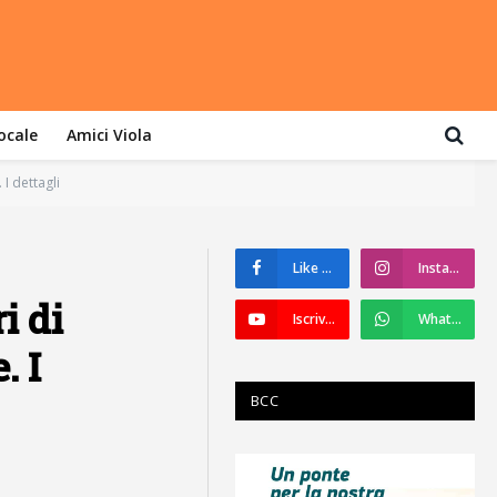
locale
Amici Viola
I dettagli
Like su Facebook
Instagram
i di
Iscriviti a YouTube
WhatsApp
. I
BCC