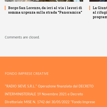
Borgo San Lorenzo, da ieri al via i lavori di
La Giunt
somma urgenza sulla strada “Panoramica”
al rifug
program
Comments are closed.
FONDO IMPRESE CREATIVE
“RADIO SIEVE S.R.L.” Operazione finanziata dal DECRETO
INTERMINISTERIALE 19 Novembre 2021 e Decreto
Direttoriale MISE N. 1742 del 30/05/2022 “Fondo Imprese