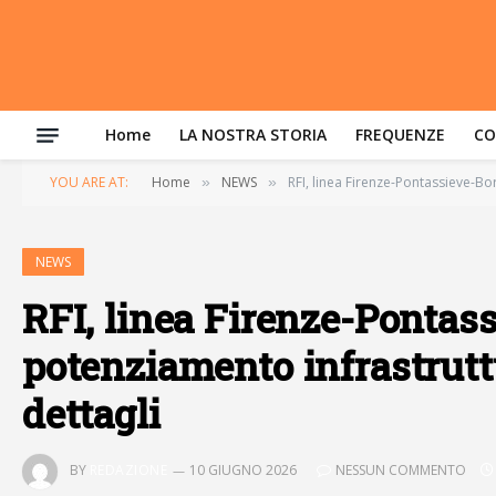
Home
LA NOSTRA STORIA
FREQUENZE
CO
YOU ARE AT:
Home
NEWS
RFI, linea Firenze-Pontassieve-Bor
»
»
NEWS
RFI, linea Firenze-Pontass
potenziamento infrastruttu
dettagli
BY
REDAZIONE
10 GIUGNO 2026
NESSUN COMMENTO