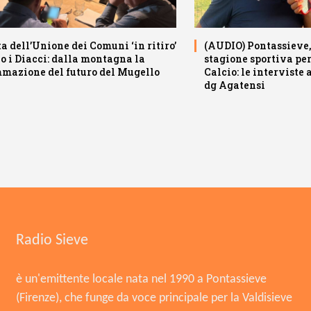
a dell’Unione dei Comuni ‘in ritiro’
(AUDIO) Pontassieve, 
io i Diacci: dalla montagna la
stagione sportiva pe
mazione del futuro del Mugello
Calcio: le interviste
dg Agatensi
Radio Sieve
è un'emittente locale nata nel 1990 a Pontassieve
(Firenze), che funge da voce principale per la Valdisieve