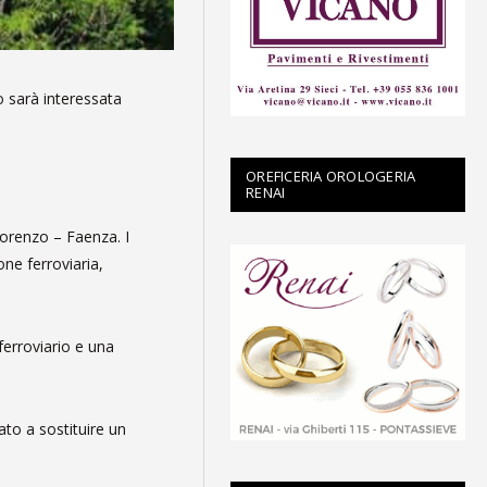
o sarà interessata
OREFICERIA OROLOGERIA
RENAI
Lorenzo – Faenza. I
one ferroviaria,
 ferroviario e una
ato a sostituire un