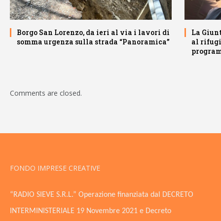
Borgo San Lorenzo, da ieri al via i lavori di
La Giunt
somma urgenza sulla strada “Panoramica”
al rifug
program
Comments are closed.
FONDO IMPRESE CREATIVE
“RADIO SIEVE S.R.L.” Operazione finanziata dal DECRETO
INTERMINISTERIALE 19 Novembre 2021 e Decreto