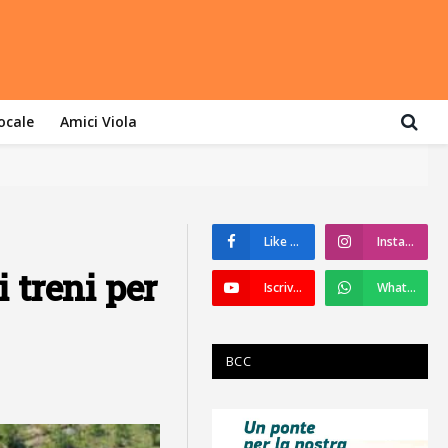
locale
Amici Viola
Like su Facebook
Instagram
i treni per
Iscriviti a YouTube
WhatsApp
BCC