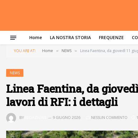
Home
LA NOSTRA STORIA
FREQUENZE
CO
YOU ARE AT:
Home
NEWS
Linea Faentina, da giovedì 11 giugn
»
»
NEWS
Linea Faentina, da giovedì 
lavori di RFI: i dettagli
BY
REDAZIONE
9 GIUGNO 2026
NESSUN COMMENTO