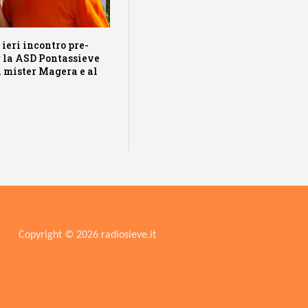
ieri incontro pre-
r la ASD Pontassieve
 a mister Magera e al
Copyright © 2026 radiosieve.it