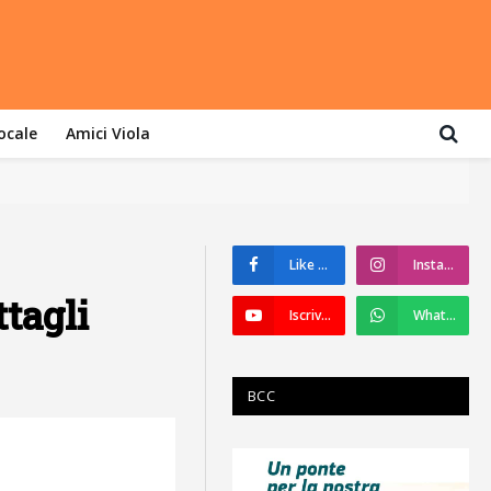
locale
Amici Viola
Like su Facebook
Instagram
ttagli
Iscriviti a YouTube
WhatsApp
BCC