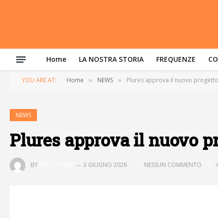
Home
LA NOSTRA STORIA
FREQUENZE
CO
YOU ARE AT:
Home
NEWS
Plures approva il nuovo progetto d
»
»
NEWS
Plures approva il nuovo pro
BY
REDAZIONE
3 GIUGNO 2026
NESSUN COMMENTO