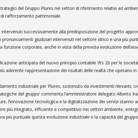
 strategici del Gruppo Plures nei settori di riferimento relativi ad ambie
 e di rafforzamento patrimoniale.
i intervenuti successivamente alla predisposizione del progetto appro
 i pronunciamenti giudiziari intervenuti nel settore idrico e una più pun
 funzione corporate, anche in vista della prevista evoluzione dell’asse
licazione anticipata del nuovo principio contabile Ifrs 20 per le societ
ù aderente rappresentazione dei risultati delle realtà che operano in 
amento industriale per Plures, sostenuto da investimenti rilevanti, cres
trategiche del gruppo’ commenta l’amministratore delegato Alberto Ira
tture, l’innovazione tecnologica e la digitalizzazione dei servizi stanno 
e più integrato, efficiente e competitivo nei settori ambiente, energia e
a più puntuale questa evoluzione industriale e la capacità del grupp