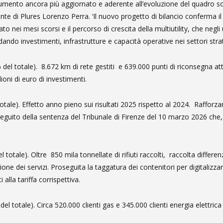
umento ancora più aggiornato e aderente all’evoluzione del quadro so
dente di Plures Lorenzo Perra. ‘Il nuovo progetto di bilancio conferma i
 nei mesi scorsi e il percorso di crescita della multiutility, che negli 
ando investimenti, infrastrutture e capacità operative nei settori strate
el totale). 8.672 km di rete gestiti e 639.000 punti di riconsegna attivi
lioni di euro di investimenti.
otale). Effetto anno pieno sui risultati 2025 rispetto al 2024. Rafforz
seguito della sentenza del Tribunale di Firenze del 10 marzo 2026 che, 
otale). Oltre 850 mila tonnellate di rifiuti raccolti, raccolta differen
one dei servizi. Proseguita la taggatura dei contenitori per digitalizzar
lla tariffa corrispettiva.
 totale). Circa 520.000 clienti gas e 345.000 clienti energia elettrica s