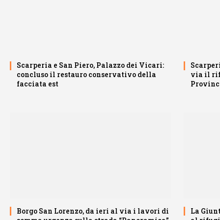
Scarperia e San Piero, Palazzo dei Vicari:
Scarperi
concluso il restauro conservativo della
via il r
facciata est
Provinc
Borgo San Lorenzo, da ieri al via i lavori di
La Giunt