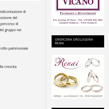
endicontazione di
osizione del
 percorso di
 del gruppo nei
OREFICERIA OROLOGERIA
RENAI
rofilo patrimoniale
la crescita