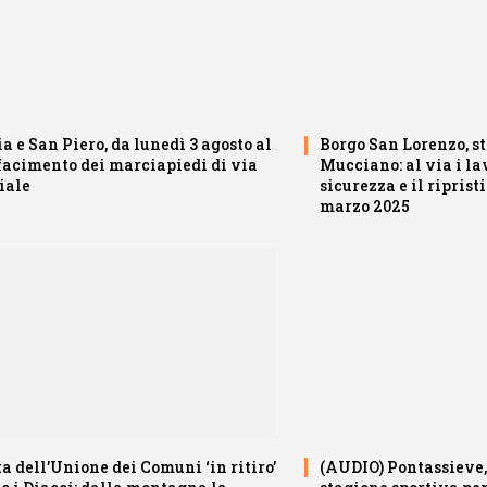
a e San Piero, da lunedì 3 agosto al
Borgo San Lorenzo, s
ifacimento dei marciapiedi di via
Mucciano: al via i la
iale
sicurezza e il riprist
marzo 2025
a dell’Unione dei Comuni ‘in ritiro’
(AUDIO) Pontassieve, 