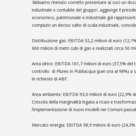
‘Abbiamo ritenuto corretto presentare ai soci un doc
industriale e contabile del gruppo’, aggiunge il presi
economico, patrimoniale e industriale già rappresentato
compiuto un deciso salto di scala industriale, consolid
Distribuzione gas: EBITDA 52,2 milioni di euro (12,1% d
660 milioni di metri cubi di gas e realizzati circa 50 mi
Area idrico: EBITDA 161,7 milioni di euro (37,5% del t
controllo di Plures in Publiacqua (pari ora al 98%) a 
le richieste di ABF.
Area ambiente: EBITDA 93,0 milioni di euro (22,9% del t
Crescita della marginalità legata a ricavi e trasformazi
l’implementazione di nuovi modelli nei Comuni passati a
Mercato energia: EBITDA 98,9 milioni di euro (24,3% del