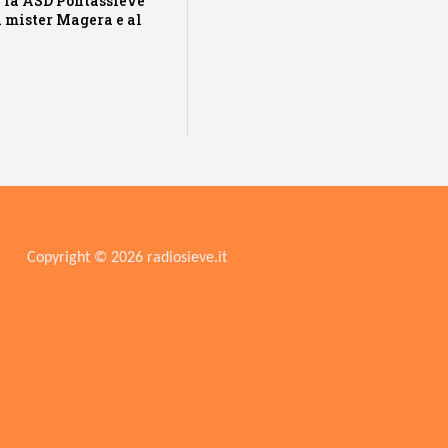
r la ASD Pontassieve
 a mister Magera e al
Copyright © 2026 radiosieve.it