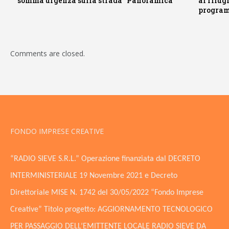
somma urgenza sulla strada “Panoramica”
al rifug
program
Comments are closed.
FONDO IMPRESE CREATIVE
“RADIO SIEVE S.R.L.” Operazione finanziata dal DECRETO
INTERMINISTERIALE 19 Novembre 2021 e Decreto
Direttoriale MISE N. 1742 del 30/05/2022 “Fondo Imprese
Creative” Titolo progetto: AGGIORNAMENTO TECNOLOGICO
PER PASSAGGIO DELL’EMITTENTE LOCALE RADIO SIEVE DA