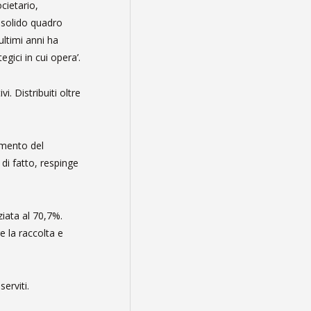
cietario,
l solido quadro
ultimi anni ha
gici in cui opera’.
. Distribuiti oltre
amento del
di fatto, respinge
ziata al 70,7%.
e la raccolta e
erviti.