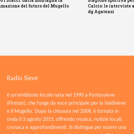
io i Diacci: dalla montagna la
stagione sportiva pe
mazione del futuro del Mugello
Calcio: le interviste
dg Agatensi
Radio Sieve
è un'emittente locale nata nel 1990 a Pontassieve
(Firenze), che funge da voce principale per la Valdisieve
e il Mugello. Dopo la chiusura nel 2008, è tornata in
onda il 3 agosto 2015, offrendo musica, notizie locali,
cronaca e approfondimenti. Si distingue per essere una