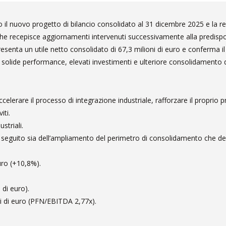
o il nuovo progetto di bilancio consolidato al 31 dicembre 2025 e la r
, che recepisce aggiornamenti intervenuti successivamente alla predisp
enta un utile netto consolidato di 67,3 milioni di euro e conferma il
 da solide performance, elevati investimenti e ulteriore consolidamento
elerare il processo di integrazione industriale, rafforzare il proprio p
iti.
striali.
 a seguito sia dell’ampliamento del perimetro di consolidamento che del
uro (+10,8%).
 di euro).
ni di euro (PFN/EBITDA 2,77x).