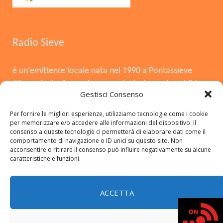
Radio Sieve
è un'emittente locale nata nel 1990 a Pontassieve
(Firenze), che funge da voce principale per la Valdisieve
Gestisci Consenso
e il Mugello. Dopo la chiusura nel 2008, è tornata in
onda il 3 agosto 2015, offrendo musica, notizie locali,
Per fornire le migliori esperienze, utilizziamo tecnologie come i cookie
per memorizzare e/o accedere alle informazioni del dispositivo. Il
cronaca e approfondimenti. Si distingue per essere
consenso a queste tecnologie ci permetterà di elaborare dati come il
una radio del territorio, con una forte presenza in FM,
comportamento di navigazione o ID unici su questo sito. Non
acconsentire o ritirare il consenso può influire negativamente su alcune
DAB+ e sui social.
caratteristiche e funzioni.
ACCETTA
Copyright © 2026 radiosieve.it