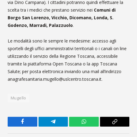
via Dino Campana). I cittadini potranno quindi effettuare la
scelta tra i medici che prestano servizio nei
Comuni di
Borgo San Lorenzo, Vicchio, Dicomano, Londa, S.
Godenzo, Marradi, Palazzuolo
.
Le modalità sono le sempre le medesime: accesso agli
sportelli degli uffici amministrativi territoriali o i canali on
line
utilizzando
il servizio della Regione Toscana, accessibile
tramite la piattaforma Open Toscana o la app Toscana
Salute;
per posta elettronica inviando una mail all’indirizzo
anagrafesanitaria.mugello@uslcentro.toscana.it.
Mugello
Facebook
Telegram
WhatsApp
Copy
Link