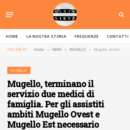
HOME
LA NOSTRA STORIA
FREQUENZE
CONTATTI
YOU ARE AT:
Home
NEWS
MUGELLO
Mugello, terminano il servizio due medici di famiglia. Per gli assistiti ambiti Mugello Ovest e Mugello Est necessario effettuare una nuova scelta
»
»
»
MUGELLO
Mugello, terminano il
servizio due medici di
famiglia. Per gli assistiti
ambiti Mugello Ovest e
Mugello Est necessario