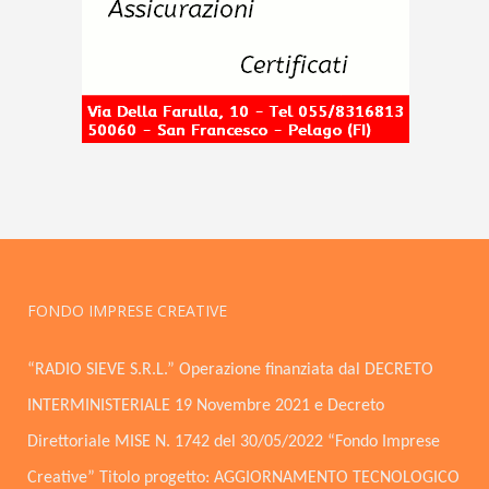
FONDO IMPRESE CREATIVE
“RADIO SIEVE S.R.L.” Operazione finanziata dal DECRETO
INTERMINISTERIALE 19 Novembre 2021 e Decreto
Direttoriale MISE N. 1742 del 30/05/2022 “Fondo Imprese
Creative” Titolo progetto: AGGIORNAMENTO TECNOLOGICO