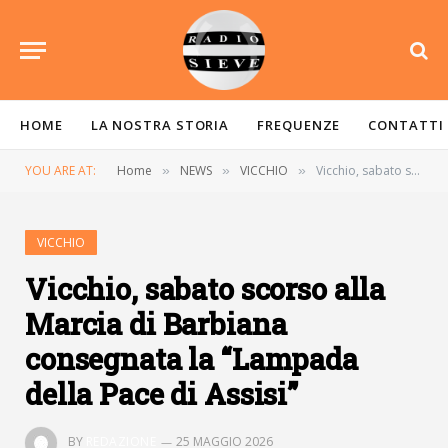
HOME
LA NOSTRA STORIA
FREQUENZE
CONTATTI
YOU ARE AT:
Home
NEWS
VICCHIO
Vicchio, sabato scorso alla Marcia di Barbiana consegnata la “Lampada della Pace di Assisi”
»
»
»
VICCHIO
Vicchio, sabato scorso alla
Marcia di Barbiana
consegnata la “Lampada
della Pace di Assisi”
BY
REDAZIONE
25 MAGGIO 2026