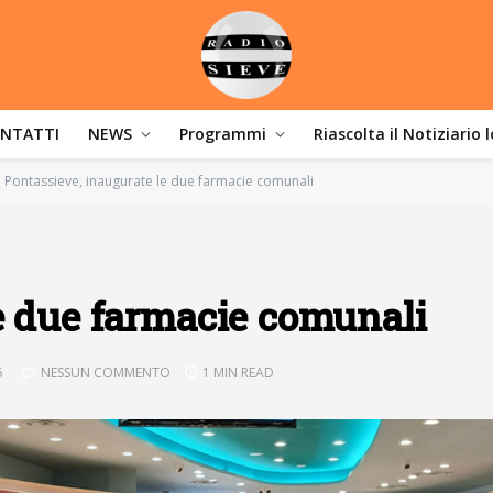
NTATTI
NEWS
Programmi
Riascolta il Notiziario 
Pontassieve, inaugurate le due farmacie comunali
e due farmacie comunali
6
NESSUN COMMENTO
1 MIN READ