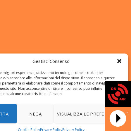
Gestisci Consenso
le migliori esperienze, utilizziamo tecnologie come i cookie per
 e/o accedere alle informazioni del dispositivo. Il consenso a queste
ci permetterà di elaborare dati come il comportamento di navigazione o
questo sito. Non acconsentire o ritirare il consenso può influire
e su alcune caratteristiche e funzioni.
DATA N
TTA
NEGA
VISUALIZZA LE PREFERENZE
Cookie Policy
Privacy Policy
Privacy Policy