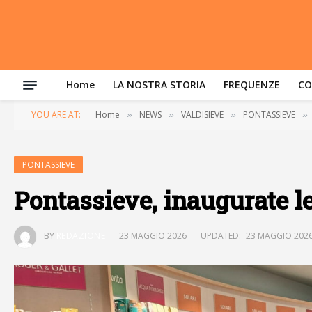
Home
LA NOSTRA STORIA
FREQUENZE
CO
YOU ARE AT:
Home
NEWS
VALDISIEVE
PONTASSIEVE
»
»
»
»
PONTASSIEVE
Pontassieve, inaugurate l
BY
REDAZIONE
23 MAGGIO 2026
UPDATED:
23 MAGGIO 202