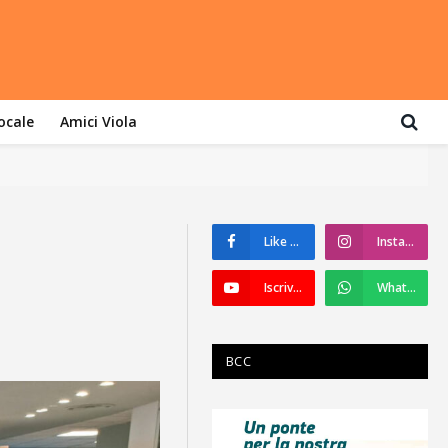
locale
Amici Viola
Like su Facebook
Instagram
Iscriviti a YouTube
WhatsApp
BCC