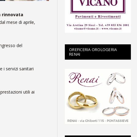
a
rinnovata
 dal mese di aprile,
ingresso del
OREFICERIA OROLOGERIA
RENAI
 i servizi sanitari
restazioni utili ai