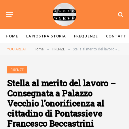
HOME
LA NOSTRA STORIA
FREQUENZE
CONTATTI
YOU ARE AT:
Home
FIRENZE
Stella al merito del lavoro – Consegnata a Palazzo Vecchio l’onorificenza al cittadino di Pontassieve Francesco Beccastrini
»
»
FIRENZE
Stella al merito del lavoro –
Consegnata a Palazzo
Vecchio l’onorificenza al
cittadino di Pontassieve
Francesco Beccastrini