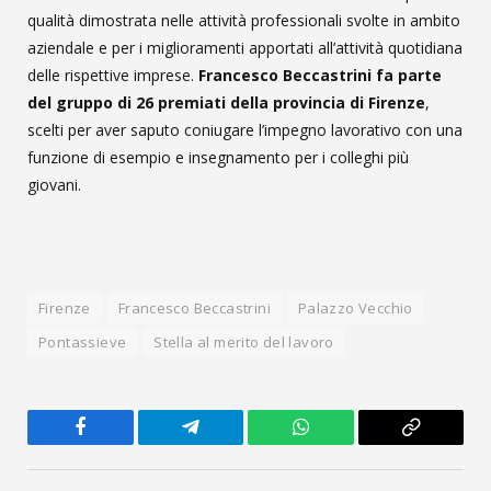
qualità dimostrata nelle attività professionali svolte in ambito
aziendale e per i miglioramenti apportati all’attività quotidiana
delle rispettive imprese.
Francesco Beccastrini fa parte
del gruppo di 26 premiati della provincia di Firenze
,
scelti per aver saputo coniugare l’impegno lavorativo con una
funzione di esempio e insegnamento per i colleghi più
giovani.
Firenze
Francesco Beccastrini
Palazzo Vecchio
Pontassieve
Stella al merito del lavoro
Facebook
Telegram
WhatsApp
Copy
Link