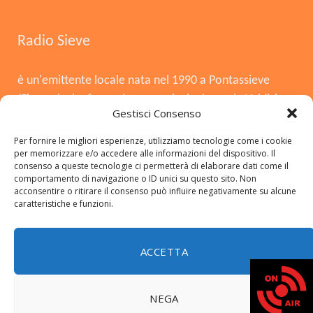
Radio Sieve
è un'emittente locale nata nel 1990 a Pontassieve
(Firenze), che funge da voce principale per la Valdisieve
Gestisci Consenso
e il Mugello. Dopo la chiusura nel 2008, è tornata in
onda il 3 agosto 2015, offrendo musica, notizie locali,
Per fornire le migliori esperienze, utilizziamo tecnologie come i cookie
per memorizzare e/o accedere alle informazioni del dispositivo. Il
cronaca e approfondimenti. Si distingue per essere
consenso a queste tecnologie ci permetterà di elaborare dati come il
una radio del territorio, con una forte presenza in FM,
comportamento di navigazione o ID unici su questo sito. Non
acconsentire o ritirare il consenso può influire negativamente su alcune
DAB+ e sui social.
caratteristiche e funzioni.
ACCETTA
Copyright © 2026 radiosieve.it
NEGA