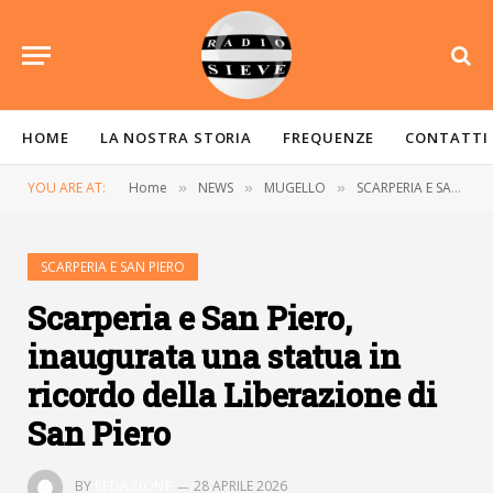
HOME
LA NOSTRA STORIA
FREQUENZE
CONTATTI
YOU ARE AT:
Home
NEWS
MUGELLO
SCARPERIA E SAN PIERO
»
»
»
SCARPERIA E SAN PIERO
Scarperia e San Piero,
inaugurata una statua in
ricordo della Liberazione di
San Piero
BY
REDAZIONE
28 APRILE 2026