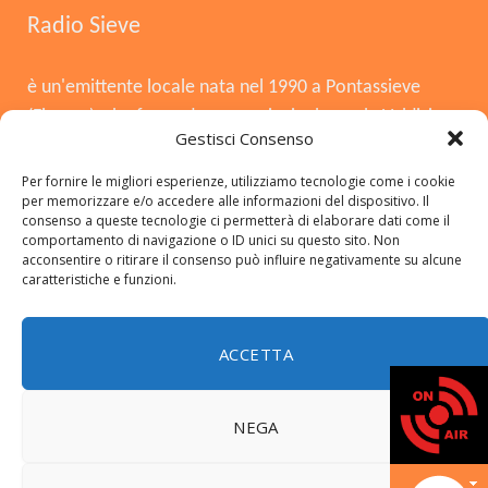
Radio Sieve
è un'emittente locale nata nel 1990 a Pontassieve
(Firenze), che funge da voce principale per la Valdisieve
Gestisci Consenso
e il Mugello. Dopo la chiusura nel 2008, è tornata in
onda il 3 agosto 2015, offrendo musica, notizie locali,
Per fornire le migliori esperienze, utilizziamo tecnologie come i cookie
per memorizzare e/o accedere alle informazioni del dispositivo. Il
cronaca e approfondimenti. Si distingue per essere
consenso a queste tecnologie ci permetterà di elaborare dati come il
una radio del territorio, con una forte presenza in FM,
comportamento di navigazione o ID unici su questo sito. Non
acconsentire o ritirare il consenso può influire negativamente su alcune
DAB+ e sui social.
caratteristiche e funzioni.
ACCETTA
Copyright © 2026 radiosieve.it
NEGA
© 2026 ThemeSphere. Designed by
ThemeSphere
.