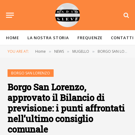
HOME
LA NOSTRA STORIA
FREQUENZE
CONTATTI
YOU ARE AT:
Home
NEWS
MUGELLO
BORGO SAN LORENZO
»
»
»
BORGO SAN LORENZO
Borgo San Lorenzo,
approvato il Bilancio di
previsione: i punti affrontati
nell’ultimo consiglio
comunale