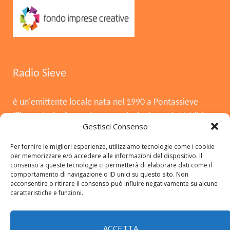
Radio Sieve
è un'emittente locale nata nel 1990 a Pontassieve
(Firenze), che funge da voce principale per la Valdisieve
Gestisci Consenso
e il Mugello. Dopo la chiusura nel 2008, è tornata in
onda il 3 agosto 2015, offrendo musica, notizie locali,
Per fornire le migliori esperienze, utilizziamo tecnologie come i cookie
per memorizzare e/o accedere alle informazioni del dispositivo. Il
cronaca e approfondimenti. Si distingue per essere
consenso a queste tecnologie ci permetterà di elaborare dati come il
una radio del territorio, con una forte presenza in FM,
comportamento di navigazione o ID unici su questo sito. Non
acconsentire o ritirare il consenso può influire negativamente su alcune
DAB+ e sui social.
caratteristiche e funzioni.
ACCETTA
Copyright © 2026 radiosieve.it