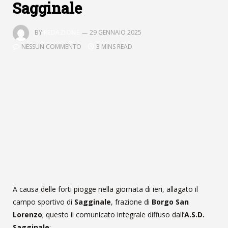
Sagginale
BY
REDAZIONE
29 GENNAIO 2025
NESSUN COMMENTO
3 MINS READ
A causa delle forti piogge nella giornata di ieri, allagato il
campo sportivo di
Sagginale
, frazione di
Borgo San
Lorenzo
; questo il comunicato integrale diffuso dall’
A.S.D.
Sagginale
: