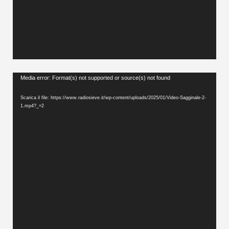
Video
Media error: Format(s) not supported or source(s) not found
Player
Scarica il file: https://www.radiosieve.it/wp-content/uploads/2025/01/Video-Sagginale-2-
1.mp4?_=2