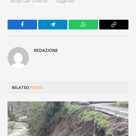
Borgo San Lorenzo
Sagginale
Facebook
Telegram
WhatsApp
Copy
Link
REDAZIONE
RELATED
POSTS