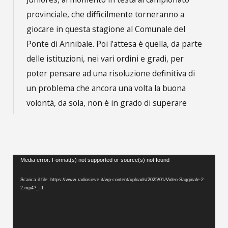
provinciale, che difficilmente torneranno a
giocare in questa stagione al Comunale del
Ponte di Annibale. Poi l’attesa è quella, da parte
delle istituzioni, nei vari ordini e gradi, per
poter pensare ad una risoluzione definitiva di
un problema che ancora una volta la buona
volontà, da sola, non è in grado di superare
Video
Media error: Format(s) not supported or source(s) not found
Player
Scarica il file: https://www.radiosieve.it/wp-content/uploads/2025/01/Video-Sagginale-2-
2.mp4?_=1