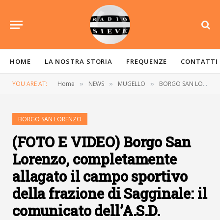
HOME
LA NOSTRA STORIA
FREQUENZE
CONTATTI
YOU ARE AT:
Home
NEWS
MUGELLO
BORGO SAN LORENZO
»
»
»
BORGO SAN LORENZO
(FOTO E VIDEO) Borgo San
Lorenzo, completamente
allagato il campo sportivo
della frazione di Sagginale: il
comunicato dell’A.S.D.