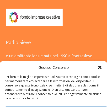
Radio Sieve
è un'emittente locale nata nel 1990 a Pontassieve
(Firenze), che funge da voce principale per la Valdisieve
Gestisci Consenso
e il Mugello. Dopo la chiusura nel 2008, è tornata in
onda il 3 agosto 2015, offrendo musica, notizie locali,
Per fornire le migliori esperienze, utilizziamo tecnologie come i cookie
per memorizzare e/o accedere alle informazioni del dispositivo. Il
cronaca e approfondimenti. Si distingue per essere
consenso a queste tecnologie ci permetterà di elaborare dati come il
una radio del territorio, con una forte presenza in FM,
comportamento di navigazione o ID unici su questo sito. Non
acconsentire o ritirare il consenso può influire negativamente su alcune
DAB+ e sui social.
caratteristiche e funzioni.