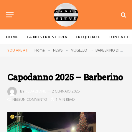
HOME
LA NOSTRA STORIA
FREQUENZE
CONTATTI
YOU ARE AT:
Home
NEWS
MUGELLO
BARBERINO DI MUGELLO
»
»
»
Capodanno 2025 – Barberino
BY
REDAZIONE
2 GENNAIO 2025
NESSUN COMMENTO
1 MIN READ