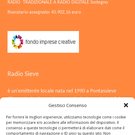
RADIO TRADIZIONALE A RADIO DIGITALE Sostegno
finanziario assegnato: 45.902,16 euro
Radio Sieve
è un'emittente locale nata nel 1990 a Pontassieve
(Firenze), che funge da voce principale per la Valdisieve
Gestisci Consenso
e il Mugello. Dopo la chiusura nel 2008, è tornata in
onda il 3 agosto 2015, offrendo musica, notizie locali,
Per fornire le migliori esperienze, utilizziamo tecnologie come i cookie
per memorizzare e/o accedere alle informazioni del dispositivo. Il
cronaca e approfondimenti. Si distingue per essere
consenso a queste tecnologie ci permetterà di elaborare dati come il
una radio del territorio, con una forte presenza in FM,
comportamento di navigazione o ID unici su questo sito. Non