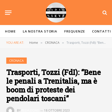
HOME
LA NOSTRA STORIA
FREQUENZE
CONTATTI
YOU ARE AT:
Home
CRONACA
Trasporti, Tozzi (FdI): “Bene le penali a Trenitalia, ma è boom di proteste dei pendolari toscani”
»
»
CRONACA
Trasporti, Tozzi (FdI): “Bene
le penali a Trenitalia, ma è
boom di proteste dei
pendolari toscani”
BY
REDAZIONE
18 OTTOBRE 2023