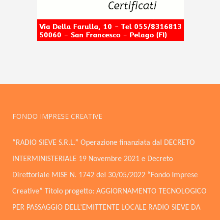
FONDO IMPRESE CREATIVE
“RADIO SIEVE S.R.L.” Operazione finanziata dal DECRETO
INTERMINISTERIALE 19 Novembre 2021 e Decreto
Direttoriale MISE N. 1742 del 30/05/2022 “Fondo Imprese
Creative” Titolo progetto: AGGIORNAMENTO TECNOLOGICO
PER PASSAGGIO DELL’EMITTENTE LOCALE RADIO SIEVE DA