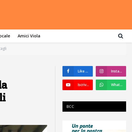
locale
Amici Viola
agli
Like su Facebook
Instagram
la
Iscriviti a YouTube
WhatsApp
li
BCC