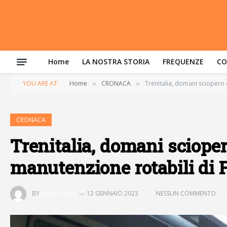
Home
LA NOSTRA STORIA
FREQUENZE
CO
YOU ARE AT:
Home
CRONACA
Trenitalia, domani sciopero 
»
»
CRONACA
Trenitalia, domani sciopero
manutenzione rotabili di 
BY
REDAZIONE
12 GENNAIO 2023
NESSUN COMMENTO