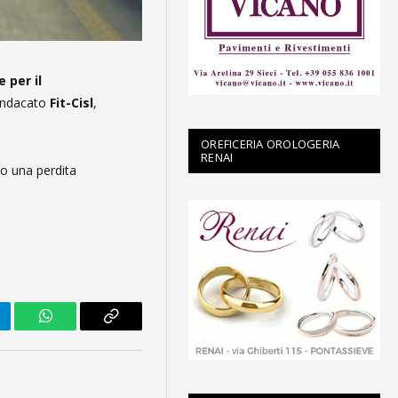
 per il
sindacato
Fit-Cisl
,
OREFICERIA OROLOGERIA
RENAI
o una perdita
legram
WhatsApp
Copy
Link