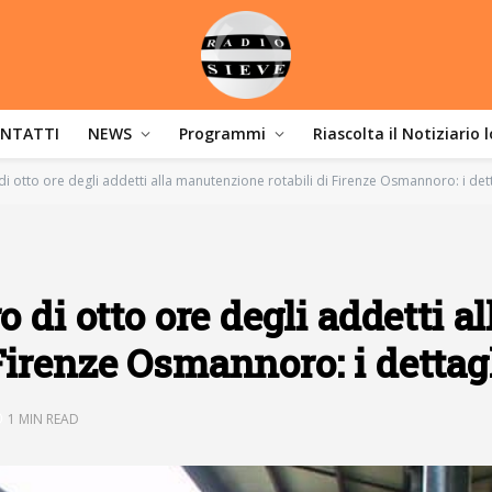
NTATTI
NEWS
Programmi
Riascolta il Notiziario 
di otto ore degli addetti alla manutenzione rotabili di Firenze Osmannoro: i dett
 di otto ore degli addetti al
Firenze Osmannoro: i dettag
1 MIN READ