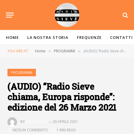
HOME
LA NOSTRA STORIA
FREQUENZE
CONTATTI
YOU ARE AT:
Home
PROGRAMMI
(AUDIO) “Radio Sieve chiama, Europa risponde”: edizione del 26 Marzo 2021
»
»
PROGRAMMI
(AUDIO) “Radio Sieve
chiama, Europa risponde”:
edizione del 26 Marzo 2021
BY
REDAZIONE
26 APRILE 2021
NESSUN COMMENTO
1 MIN READ