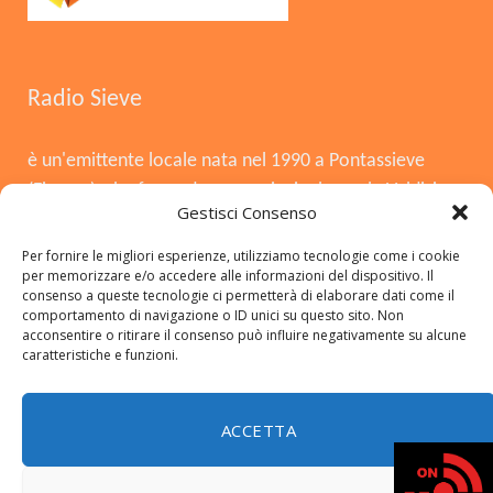
Radio Sieve
è un'emittente locale nata nel 1990 a Pontassieve
(Firenze), che funge da voce principale per la Valdisieve
Gestisci Consenso
e il Mugello. Dopo la chiusura nel 2008, è tornata in
onda il 3 agosto 2015, offrendo musica, notizie locali,
Per fornire le migliori esperienze, utilizziamo tecnologie come i cookie
per memorizzare e/o accedere alle informazioni del dispositivo. Il
cronaca e approfondimenti. Si distingue per essere
consenso a queste tecnologie ci permetterà di elaborare dati come il
una radio del territorio, con una forte presenza in FM,
comportamento di navigazione o ID unici su questo sito. Non
acconsentire o ritirare il consenso può influire negativamente su alcune
DAB+ e sui social.
caratteristiche e funzioni.
ACCETTA
Copyright © 2026 radiosieve.it