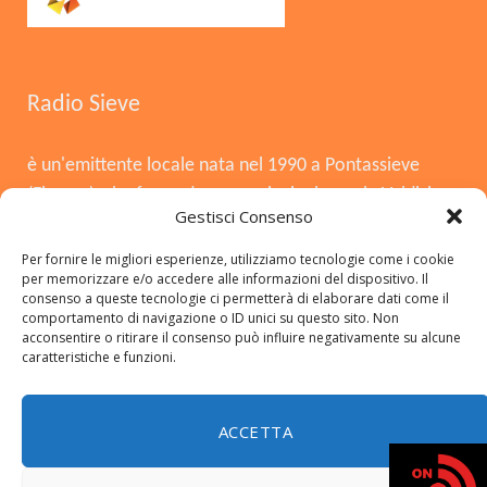
Radio Sieve
è un'emittente locale nata nel 1990 a Pontassieve
(Firenze), che funge da voce principale per la Valdisieve
Gestisci Consenso
e il Mugello. Dopo la chiusura nel 2008, è tornata in
onda il 3 agosto 2015, offrendo musica, notizie locali,
Per fornire le migliori esperienze, utilizziamo tecnologie come i cookie
per memorizzare e/o accedere alle informazioni del dispositivo. Il
cronaca e approfondimenti. Si distingue per essere
consenso a queste tecnologie ci permetterà di elaborare dati come il
una radio del territorio, con una forte presenza in FM,
comportamento di navigazione o ID unici su questo sito. Non
acconsentire o ritirare il consenso può influire negativamente su alcune
DAB+ e sui social.
caratteristiche e funzioni.
ACCETTA
Copyright © 2026 radiosieve.it