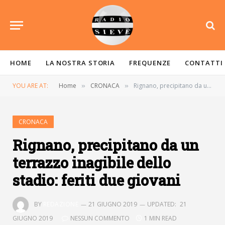
HOME
LA NOSTRA STORIA
FREQUENZE
CONTATTI
YOU ARE AT:
Home
CRONACA
Rignano, precipitano da un terrazzo inagibile dello stadio: feriti due giovani
»
»
CRONACA
Rignano, precipitano da un
terrazzo inagibile dello
stadio: feriti due giovani
BY
REDAZIONE
21 GIUGNO 2019
UPDATED:
21
GIUGNO 2019
NESSUN COMMENTO
1 MIN READ