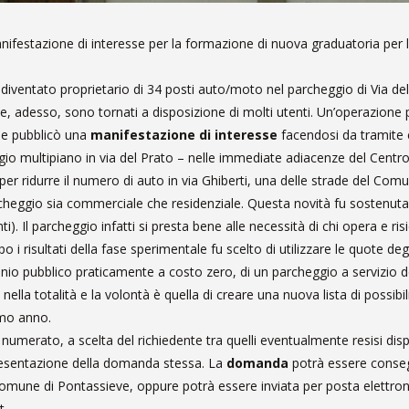
nifestazione di interesse per la formazione di nuova graduatoria per 
iventato proprietario di 34 posti auto/moto nel parcheggio di Via del
he, adesso, sono tornati a disposizione di molti utenti. Un’operazione 
one pubblicò una
manifestazione di interesse
facendosi da tramite 
heggio multipiano in via del Prato – nelle immediate adiacenze del Centr
 per ridurre il numero di auto in via Ghiberti, una delle strade del Comu
rcheggio sia commerciale che residenziale. Questa novità fu sostenuta
. Il parcheggio infatti si presta bene alle necessità di chi opera e ris
i risultati della fase sperimentale fu scelto di utilizzare le quote d
monio pubblico praticamente a costo zero, di un parcheggio a servizio de
ella totalità e la volontà è quella di creare una nuova lista di possibil
imo anno.
umerato, a scelta del richiedente tra quelli eventualmente resisi dispo
 presentazione della domanda stessa. La
domanda
potrà essere conse
 Comune di Pontassieve, oppure potrà essere inviata per posta elettroni
t