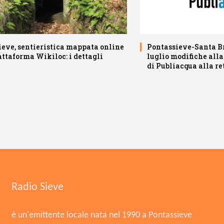
ieve, sentieristica mappata online
Pontassieve-Santa B
attaforma Wikiloc: i dettagli
luglio modifiche alla
di Publiacqua alla re
Radio Sieve
è un'emittente locale nata nel 1990 a Pontassieve