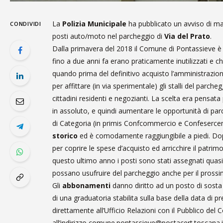
La
Polizia Municipale
ha pubblicato un avviso di ma
CONDIVIDI
posti auto/moto nel parcheggio di
Via del Prato
.
Dalla primavera del 2018 il Comune di Pontassieve è d
fino a due anni fa erano praticamente inutilizzati e c
quando prima del definitivo acquisto l’amministrazi
per affittare (in via sperimentale) gli stalli del parc
cittadini residenti e negozianti. La scelta era pensata
in assoluto, e quindi aumentare le opportunità di pa
di Categoria (in primis Confcommercio e Confesercenti)
storico
ed è comodamente raggiungibile a piedi. Dopo 
per coprire le spese d’acquisto ed arricchire il patri
questo ultimo anno i posti sono stati assegnati quasi n
possano usufruire del parcheggio anche per il pross
Gli
abbonamenti
danno diritto ad un posto di sosta n
di una graduatoria stabilita sulla base della data di
direttamente all’Ufficio Relazioni con il Pubblico del
all’indirizzo comune.pontassieve@postacert.toscana.i