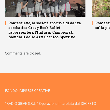
Pontassieve, la società sportiva di danza
Pontass
acrobatica Crazy Rock Ballet
sulla pi
rappresenterà l’Italia ai Campionati
Mondiali delle Arti Scenico-Sportive
Comments are closed.
FONDO IMPRESE CREATIVE
“RADIO SIEVE S.R.L.” Operazione finanziata dal DECRETO