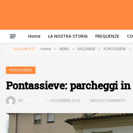
Home
LA NOSTRA STORIA
FREQUENZE
CO
YOU ARE AT:
Home
NEWS
VALDISIEVE
PONTASSIEVE
»
»
»
»
PONTASSIEVE
Pontassieve: parcheggi in
BY
REDAZIONE
6 DICEMBRE 2018
NESSUN COMMENTO