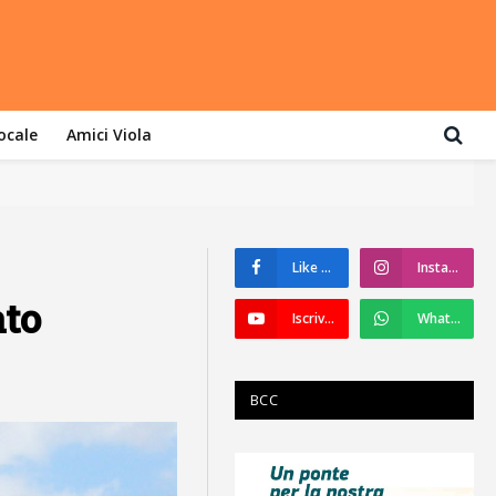
locale
Amici Viola
Like su Facebook
Instagram
ato
Iscriviti a YouTube
WhatsApp
BCC