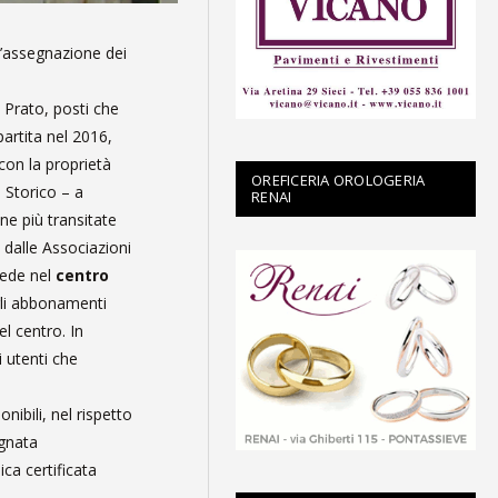
l’assegnazione dei
 Prato, posti che
partita nel 2016,
con la proprietà
OREFICERIA OROLOGERIA
o Storico – a
RENAI
ne più transitate
 dalle Associazioni
iede nel
centro
egli abbonamenti
l centro. In
i utenti che
nibili, nel rispetto
gnata
ca certificata