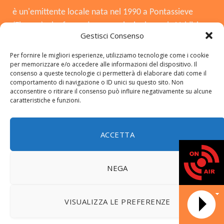
è un'emittente locale nata nel 1990 a Pontassieve
(Firenze), che funge da voce principale per la Valdisieve
Gestisci Consenso
e il Mugello. Dopo la chiusura nel 2008, è tornata in
onda il 3 agosto 2015, offrendo musica, notizie locali,
Per fornire le migliori esperienze, utilizziamo tecnologie come i cookie
per memorizzare e/o accedere alle informazioni del dispositivo. Il
cronaca e approfondimenti. Si distingue per essere
consenso a queste tecnologie ci permetterà di elaborare dati come il
una radio del territorio, con una forte presenza in FM,
comportamento di navigazione o ID unici su questo sito. Non
acconsentire o ritirare il consenso può influire negativamente su alcune
DAB+ e sui social.
caratteristiche e funzioni.
ACCETTA
Copyright © 2026 radiosieve.it
NEGA
© 2026 ThemeSphere. Designed by
ThemeSphere
.
DATA 
VISUALIZZA LE PREFERENZE
Home
LA NOSTRA STORIA
FREQUENZE
CONTATTI
NEWS
Programmi
Riascolta il Notiziario locale