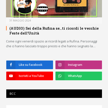
31 MAGGIO 2024
(AUDIO) Sei della Rufina se…ti ricordi le vecchie
Feste dell’Unità
Come ogni venerdi spazio ai ricordi legati a Rufina. Personaggi
che ci hanno lasciato troppo presto e che hanno segnato la…
Like su Facebook
Instagram
Iscriviti a YouTube
WhatsApp
BCC