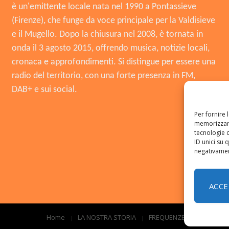
è un'emittente locale nata nel 1990 a Pontassieve
(Firenze), che funge da voce principale per la Valdisieve
e il Mugello. Dopo la chiusura nel 2008, è tornata in
onda il 3 agosto 2015, offrendo musica, notizie locali,
cronaca e approfondimenti. Si distingue per essere una
radio del territorio, con una forte presenza in FM,
DAB+ e sui social.
Per fornire 
memorizzare
tecnologie 
ID unici su 
negativament
ACCE
Home
LA NOSTRA STORIA
FREQUENZE
CONTATTI