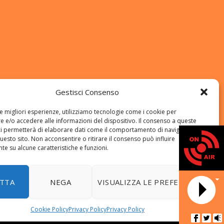
Gestisci Consenso
le migliori esperienze, utilizziamo tecnologie come i cookie per
 e/o accedere alle informazioni del dispositivo. Il consenso a queste
ci permetterà di elaborare dati come il comportamento di navigazione o
questo sito. Non acconsentire o ritirare il consenso può influire
e su alcune caratteristiche e funzioni.
DATA 
TTA
NEGA
VISUALIZZA LE PREFERENZE
Cookie Policy
Privacy Policy
Privacy Policy
NEWS
Programmi
Riascolta il Notiziario locale
Amici Viola
Radio