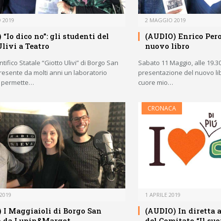
 2019
2 MAGGIO 2019
“Io dico no”: gli studenti del
(AUDIO) Enrico Pero
Ulivi a Teatro
nuovo libro
ntifico Statale “Giotto Ulivi” di Borgo San
Sabato 11 Maggio, alle 19.30
resente da molti anni un laboratorio
presentazione del nuovo lib
e permette…
cuore mio…
CRONACA
2019
1 APRILE 2019
 I Maggiaioli di Borgo San
(AUDIO) In diretta 
o da Lupin&Margot
del Comitato “Il su