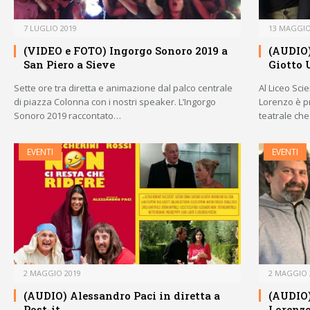
7 LUGLIO 2019
13 MAGGIO
(VIDEO e FOTO) Ingorgo Sonoro 2019 a
(AUDIO) 
San Piero a Sieve
Giotto 
Sette ore tra diretta e animazione dal palco centrale
Al Liceo Scie
di piazza Colonna con i nostri speaker. L’Ingorgo
Lorenzo è p
Sonoro 2019 raccontato…
teatrale ch
EVENTI
EVENTI
2 MAGGIO 2019
2 MAGGIO 
(AUDIO) Alessandro Paci in diretta a
(AUDIO)
Post-it
Lorenz