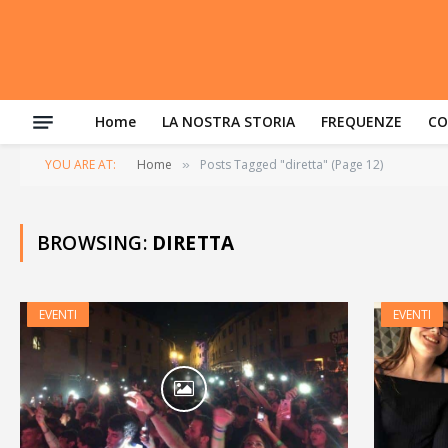
Home
LA NOSTRA STORIA
FREQUENZE
CO
YOU ARE AT:
Home
Posts Tagged "diretta" (Page 12)
»
BROWSING:
DIRETTA
EVENTI
EVENTI