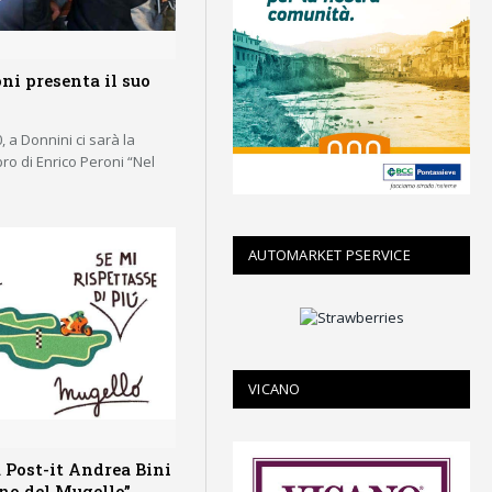
ni presenta il suo
, a Donnini ci sarà la
ro di Enrico Peroni “Nel
AUTOMARKET PSERVICE
VICANO
a Post-it Andrea Bini
ono del Mugello”