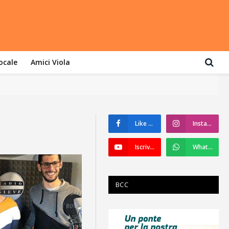
locale
Amici Viola
Like su Facebook
Instagram
Iscriviti a YouTube
WhatsApp
BCC