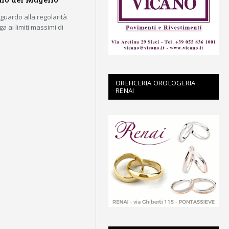
guardo alla regolarità
a ai limiti massimi di
OREFICERIA OROLOGERIA
RENAI