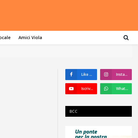
locale
Amici Viola
Like su Facebook
Instagram
Iscriviti a YouTube
WhatsApp
BCC