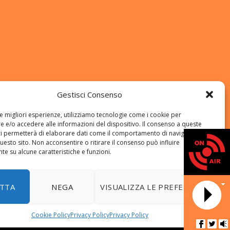
Gestisci Consenso
le migliori esperienze, utilizziamo tecnologie come i cookie per
 e/o accedere alle informazioni del dispositivo. Il consenso a queste
ci permetterà di elaborare dati come il comportamento di navigazione o
questo sito. Non acconsentire o ritirare il consenso può influire
e su alcune caratteristiche e funzioni.
DATA
TTA
NEGA
VISUALIZZA LE PREFERENZE
Cookie Policy
Privacy Policy
Privacy Policy
NEWS
Programmi
Riascolta il Notiziario locale
Amici Viola
Radio