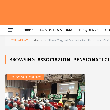
Home
LA NOSTRA STORIA
FREQUENZE
CO
YOU ARE AT:
Home
Posts Tagged "Associazioni Pensionati Cia"
»
BROWSING:
ASSOCIAZIONI PENSIONATI CI
BORGO SAN LORENZO