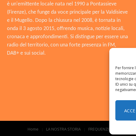
è un'emittente locale nata nel 1990 a Pontassieve
(Firenze), che funge da voce principale per la Valdisieve
e il Mugello. Dopo la chiusura nel 2008, è tornata in
onda il 3 agosto 2015, offrendo musica, notizie locali,
cronaca e approfondimenti. Si distingue per essere una
radio del territorio, con una forte presenza in FM,
DAB+ e sui social.
Per fornire 
memorizzare
tecnologie 
ID unici su 
negativament
ACCE
Home
LA NOSTRA STORIA
FREQUENZE
CONTATTI