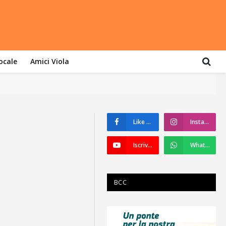
locale
Amici Viola
Like su Facebook
Instagram
Iscriviti a YouTube
WhatsApp
BCC