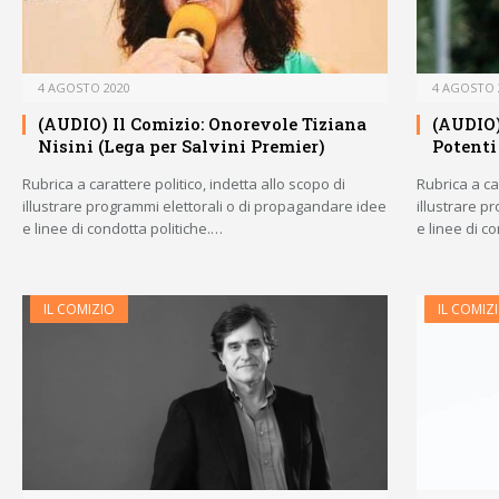
4 AGOSTO 2020
4 AGOSTO 
(AUDIO) Il Comizio: Onorevole Tiziana
(AUDIO)
Nisini (Lega per Salvini Premier)
Potenti
Rubrica a carattere politico, indetta allo scopo di
Rubrica a car
illustrare programmi elettorali o di propagandare idee
illustrare p
e linee di condotta politiche.…
e linee di c
IL COMIZIO
IL COMIZ