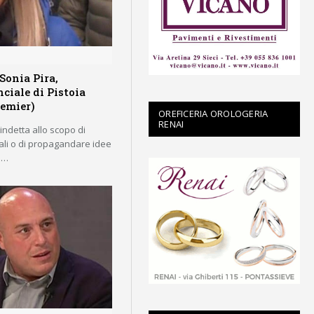
Sonia Pira,
ciale di Pistoia
remier)
OREFICERIA OROLOGERIA
RENAI
 indetta allo scopo di
rali o di propagandare idee
e.…