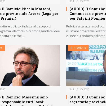
2020
30 LUGLIO 2020
 Il Comizio: Nicola Mattoni,
(AUDIO) Il Comizio:
rio provinciale Arezzo (Lega per
Commissario provin
 Premier)
per Salvini Premier
attere politico, indetta allo scopo di
Rubrica a carattere politico,
rogrammi elettorali o di propagandare idee
illustrare programmi eletto
ondotta politiche.…
e linee di condotta politich
IO
IL COMIZIO
2020
24 LUGLIO 2020
 Il Comizio: Massimiliano
(AUDIO) Il Comizio:
, responsabile enti locali
segretario provinci