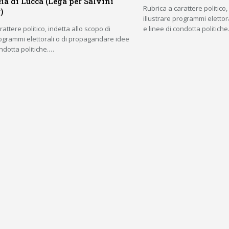
ia di Lucca (Lega per Salvini
Rubrica a carattere politico,
)
illustrare programmi eletto
attere politico, indetta allo scopo di
e linee di condotta politich
rogrammi elettorali o di propagandare idee
ondotta politiche.…