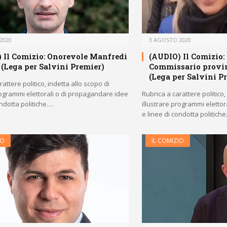
2020
3 AGOSTO 2020
 Il Comizio: Onorevole Manfredi
(AUDIO) Il Comizio: 
 (Lega per Salvini Premier)
Commissario provin
(Lega per Salvini P
attere politico, indetta allo scopo di
rogrammi elettorali o di propagandare idee
Rubrica a carattere politico,
ondotta politiche.…
illustrare programmi eletto
e linee di condotta politich
IO
IL COMIZIO