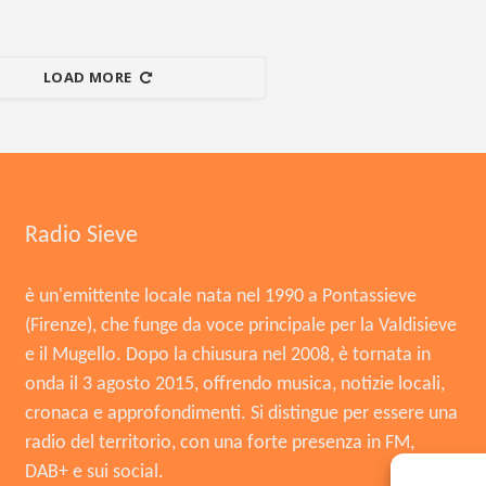
LOAD MORE
Radio Sieve
è un'emittente locale nata nel 1990 a Pontassieve
(Firenze), che funge da voce principale per la Valdisieve
e il Mugello. Dopo la chiusura nel 2008, è tornata in
onda il 3 agosto 2015, offrendo musica, notizie locali,
cronaca e approfondimenti. Si distingue per essere una
radio del territorio, con una forte presenza in FM,
DAB+ e sui social.