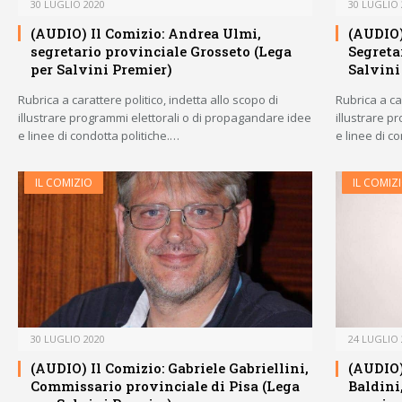
30 LUGLIO 2020
30 LUGLIO 
(AUDIO) Il Comizio: Andrea Ulmi,
(AUDIO)
segretario provinciale Grosseto (Lega
Segreta
per Salvini Premier)
Salvini
Rubrica a carattere politico, indetta allo scopo di
Rubrica a car
illustrare programmi elettorali o di propagandare idee
illustrare p
e linee di condotta politiche.…
e linee di c
IL COMIZIO
IL COMIZ
30 LUGLIO 2020
24 LUGLIO 
(AUDIO) Il Comizio: Gabriele Gabriellini,
(AUDIO)
Commissario provinciale di Pisa (Lega
Baldini