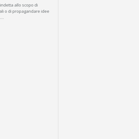
 indetta allo scopo di
rali o di propagandare idee
e.…