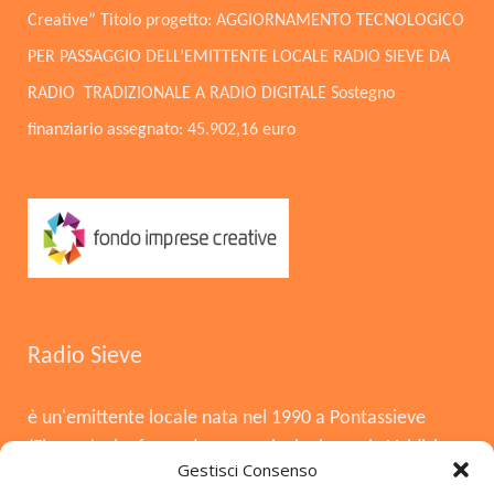
Creative” Titolo progetto: AGGIORNAMENTO TECNOLOGICO
PER PASSAGGIO DELL’EMITTENTE LOCALE RADIO SIEVE DA
RADIO TRADIZIONALE A RADIO DIGITALE Sostegno
finanziario assegnato: 45.902,16 euro
Radio Sieve
è un'emittente locale nata nel 1990 a Pontassieve
(Firenze), che funge da voce principale per la Valdisieve
Gestisci Consenso
e il Mugello. Dopo la chiusura nel 2008, è tornata in