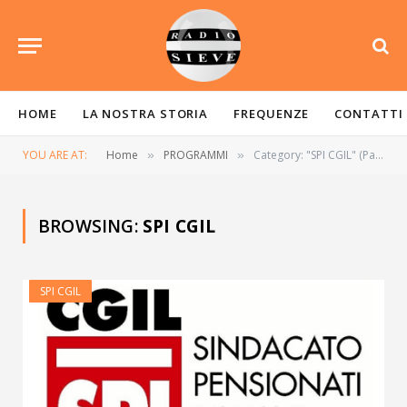
HOME
LA NOSTRA STORIA
FREQUENZE
CONTATTI
YOU ARE AT:
Home
PROGRAMMI
Category: "SPI CGIL" (Page 3)
»
»
BROWSING:
SPI CGIL
SPI CGIL