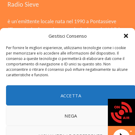
Radio Sieve
è un'emittente locale nata nel 1990 a Pontassieve
(Firenze), che funge da voce principale per la Valdisieve
Gestisci Consenso
e il Mugello. Dopo la chiusura nel 2008, è tornata in
onda il 3 agosto 2015, offrendo musica, notizie locali,
Per fornire le migliori esperienze, utilizziamo tecnologie come i cookie
per memorizzare e/o accedere alle informazioni del dispositivo. Il
cronaca e approfondimenti. Si distingue per essere
consenso a queste tecnologie ci permetterà di elaborare dati come il
una radio del territorio, con una forte presenza in FM,
comportamento di navigazione o ID unici su questo sito. Non
acconsentire o ritirare il consenso può influire negativamente su alcune
DAB+ e sui social.
caratteristiche e funzioni.
ACCETTA
Copyright © 2026 radiosieve.it
NEGA
© 2026 ThemeSphere. Designed by
ThemeSphere
.
DATA N