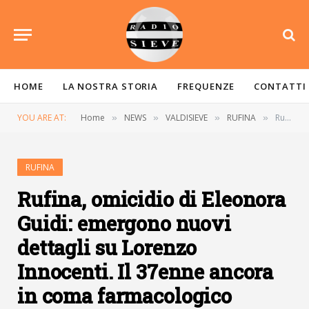
HOME
LA NOSTRA STORIA
FREQUENZE
CONTATTI
YOU ARE AT:
Home
NEWS
VALDISIEVE
RUFINA
Rufina, omicidio di Eleonora Guidi: emergono nuovi dettagli su Lorenzo Innocenti. Il 37enne ancora in coma farmacologico
»
»
»
»
RUFINA
Rufina, omicidio di Eleonora
Guidi: emergono nuovi
dettagli su Lorenzo
Innocenti. Il 37enne ancora
in coma farmacologico