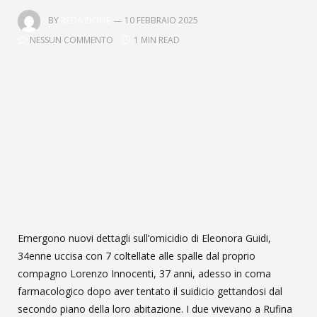
BY
REDAZIONE
10 FEBBRAIO 2025
NESSUN COMMENTO
1 MIN READ
Emergono nuovi dettagli sull’omicidio di Eleonora Guidi,
34enne uccisa con 7 coltellate alle spalle dal proprio
compagno Lorenzo Innocenti, 37 anni, adesso in coma
farmacologico dopo aver tentato il suidicio gettandosi dal
secondo piano della loro abitazione. I due vivevano a Rufina